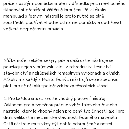
práce s ostrými pomůckami, ale i v důsledku jejich nevhodného
skladování, přenášení, čištění či broušení. Při jakékoliv
manipulaci s řeznými nástroji je proto nutné se plně
soustředit, používat vhodné ochranné pomůcky a dodržovat
veškerá bezpečnostní pravidla.
Nůžky, nože, sekáče, sekyry, pily a další ostré nástroje se
používají nejen v průmyslu, ale i v zahradnictví, lesnictví,
stavebnictví a nejrůznějších řemeslných výrobnách a dílnách.
Ačkoliv má každý z těchto řezných nástrojů svoje specifika,
platí pro ně několik společných bezpečnostních zásad.
1. Pro každou situaci zvolte vhodný pracovní nástroj
Základem pro bezpečnou práci je výběr takového řezného
nástroje, který je vhodný nejen pro daný typ činnosti, ale i pro
druh, velikost a mechanické vlastnosti řezaného materiálu.
Ostří nástroje musí vždy být dobře nabroušené a nesmí