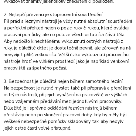
vykazovat známky jakéhokoliv znečištění či poškození.
2. Nejlepší prevencí je stoprocentní soustředění
Při práci s řeznými nástroji je vždy nutné absolutní soustředění
a perfektní přehled nejen o pozici ruky či rukou, které ovládají
pracovní pomůcky, ale i o poloze všech ostatních částí těla.
Aby nedošlo k nechtěnému vyklouznutí ostrých nástrojů z
ruky, je důležité držet je dostatečně pevně, ale zároveň na ně
nevyvíjet příliš velkou sílu. Větší riziko vyklouznutí pracovního
nástroje hrozí ve vlhkém prostředí, jako je například venkovní
pracoviště za špatného počasí.
3. Bezpečnost je důležitá nejen během samotného řezání
Na bezpečnost je nutné myslet také při přepravě a přenášení
ostrých nástrojů, při jejich vynášení na pracoviště ve výškách
nebo vzájemném předávání mezi jednotlivými pracovníky.
Důležité je i správné odkládání řezných nástrojů během
přestávky nebo po skončení pracovní doby, kdy by měly být
veškeré nebezpečné pomůcky skladovány tak, aby nebyly
jejich ostré části volně přístupné.