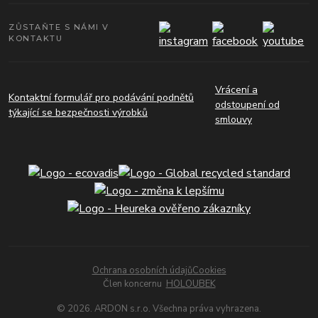
ZŮSTAŇTE S NÁMI V
KONTAKTU
Vrácení a
Kontaktní formulář pro podávání podnětů
odstoupení od
týkající se bezpečnosti výrobků
smlouvy
Ochrana osobních údajů
Cookies
Člen koncernu
HOLOUBEK
© 2026. ARDON s.r.o. Všechna práva vyhrazena.