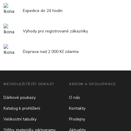
Expedice do 24 hodin
Výhody pro registrované zákazníky
Doprava nad 2 000 Kč zdarma
NEJDŮLEŽITĚJŠÍ ODKAZY
ARDON A SPOLUPRÁCE
Dárkové poukazy
O nás
Katalog k prohlížení
Kontakty
Velikostní tabulky
Prodejny
Střihy, materiály, piktogramy
Aktuality