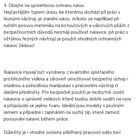
4. Dbejte na spolehlivou ochranu rukou
Nejčastějším typem úrazu, ke kterému dochází při práci s
řeznými nástroji, je zranění rukou. Ačkoliv se například při
ručním posuvu materiálu na kotoučových a válcových pilách z
bezpečnostních důvodů nesmějí používat rukavice, při práci s
většinou řezných nástrojů je použití vhodných ochranných
rukavic žádoucí.
Rukavice musejí být vyrobeny z kvalitního splétaného
protiřezného vlákna a zároveň umožňovat bezpečný úchop i
snadnou a pohodlnou manipulaci s pracovními nástroji či
dalšími předměty. Pro bezpečné použití je nezbytné zvolit
rukavice o správné velikosti, které budou dobře sedět na ruce
a přizpůsobí se jejímu tvaru. Ideální jsou modely s pružným
lemem a případně i zapínáním na suchý zip, které zamezí
posouvání rukavic během práce.
Důležitý je i vhodně zvolený přiléhavý pracovní oděv bez