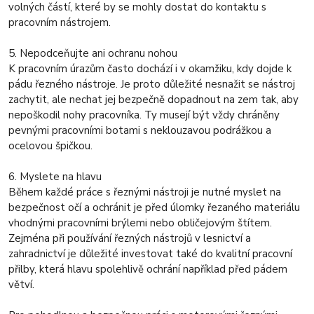
volných částí, které by se mohly dostat do kontaktu s
pracovním nástrojem.
5. Nepodceňujte ani ochranu nohou
K pracovním úrazům často dochází i v okamžiku, kdy dojde k
pádu řezného nástroje. Je proto důležité nesnažit se nástroj
zachytit, ale nechat jej bezpečně dopadnout na zem tak, aby
nepoškodil nohy pracovníka. Ty musejí být vždy chráněny
pevnými pracovními botami s neklouzavou podrážkou a
ocelovou špičkou.
6. Myslete na hlavu
Během každé práce s řeznými nástroji je nutné myslet na
bezpečnost očí a ochránit je před úlomky řezaného materiálu
vhodnými pracovními brýlemi nebo obličejovým štítem.
Zejména při používání řezných nástrojů v lesnictví a
zahradnictví je důležité investovat také do kvalitní pracovní
přilby, která hlavu spolehlivě ochrání například před pádem
větví.