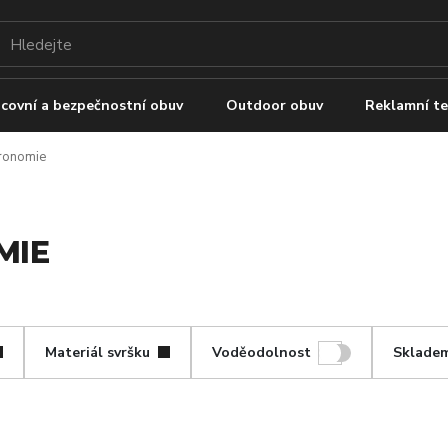
covní a bezpečnostní obuv
Outdoor obuv
Reklamní te
tronomie
MIE
Materiál svršku
Voděodolnost
Sklade