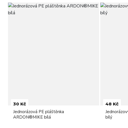
30 Kč
48 Kč
Jednorázová PE pláštěnka
Jednorázo
ARDON®MIKE bílá
bílý