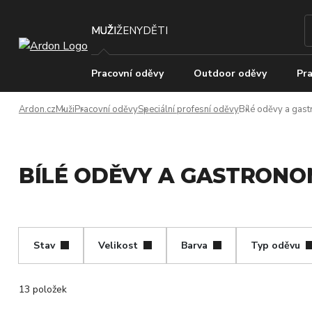
MUŽI
ŽENY
DĚTI
Pracovní oděvy
Outdoor oděvy
Pra
Ardon.cz
Muži
Pracovní oděvy
Speciální profesní oděvy
Bílé oděvy a gas
BÍLÉ ODĚVY A GASTRONO
Stav
Velikost
Barva
Typ oděvu
13 položek