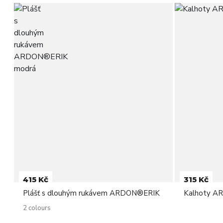
415 Kč
315 Kč
Plášť s dlouhým rukávem ARDON®ERIK
Kalhoty A
2 colours