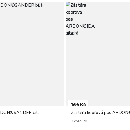
169 Kč
RDON®SANDER bílá
Zástěra keprová pas ARDO
2 colours