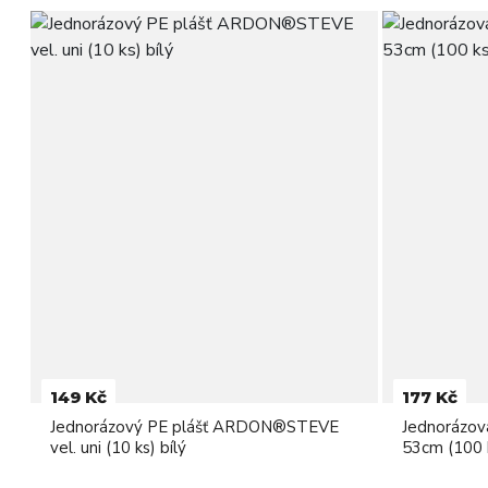
149 Kč
177 Kč
Jednorázový PE plášť ARDON®STEVE
Jednorázo
vel. uni (10 ks) bílý
53cm (100 k