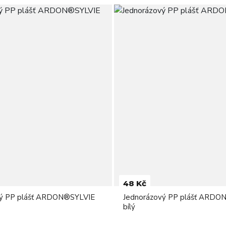
48 Kč
vý PP plášť ARDON®SYLVIE
Jednorázový PP plášť ARD
bílý