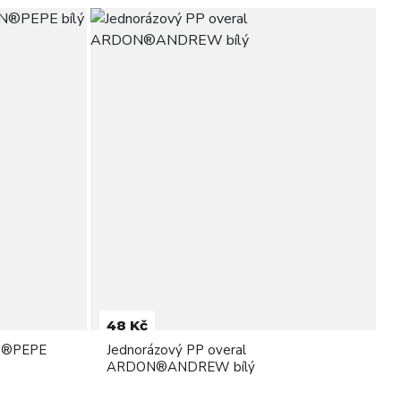
48 Kč
ON®PEPE
Jednorázový PP overal
ARDON®ANDREW bílý