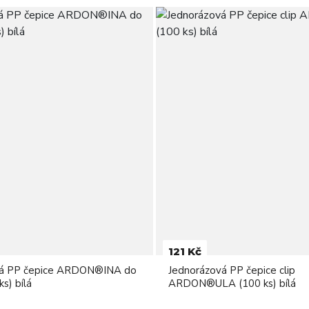
121 Kč
vá PP čepice ARDON®INA do
Jednorázová PP čepice clip
s) bílá
ARDON®ULA (100 ks) bílá