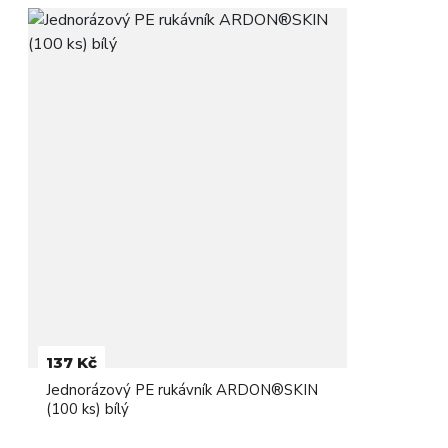
137 Kč
Jednorázový PE rukávník ARDON®SKIN
(100 ks) bílý