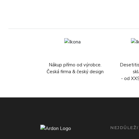
Nákup přímo od výrobce.
Desetiti
Česká firma & český design
sk
- od XX
NEJDŮLEŽI