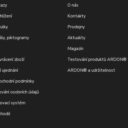
kazy
O nás
hlížení
Kontakty
bulky
Prodejny
iály, piktogramy
Aktuality
Magazín
rácení zboží
Testování produktů ARDON®
í ujednání
ARDON® a udržitelnost
bchodní podmínky
ování osobních údajů
movací systém
 shodě