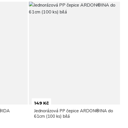
149 Kč
N®IDA
Jednorázová PP čepice ARDON®INA do
61cm (100 ks) bílá