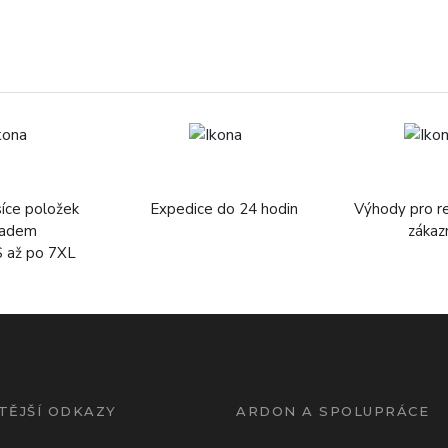
síce položek
Expedice do 24 hodin
Výhody pro r
ladem
zákaz
S až po 7XL
TĚJŠÍ ODKAZY
ARDON A SPOLUPRÁCE