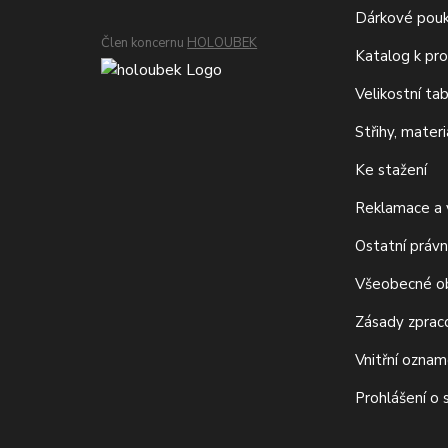
Dárkové pou
Člen koncernu
HOLOUBEK
Katalog k pro
Velikostní ta
Střihy, mater
Ke stažení
Reklamace a v
Ostatní právn
Všeobecné o
Zásady zprac
Vnitřní ozna
Prohlášení o