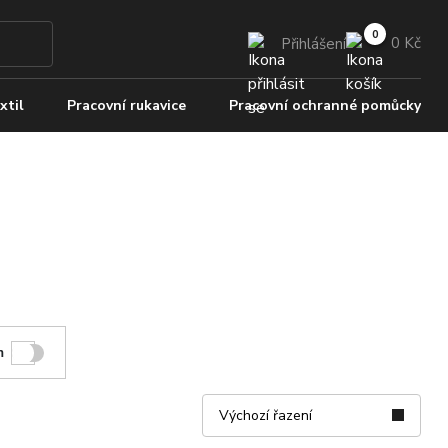
0 Kč
Přihlášení
xtil
Pracovní rukavice
Pracovní ochranné pomůcky
m
Výchozí řazení