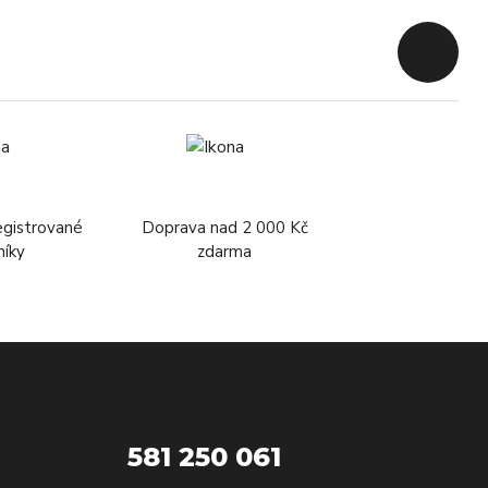
Zpět na 
egistrované
Doprava nad 2 000 Kč
níky
zdarma
581 250 061