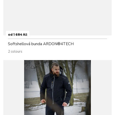
od 1 684 Kč
Softshellová bunda ARDON®4TECH
2 colours