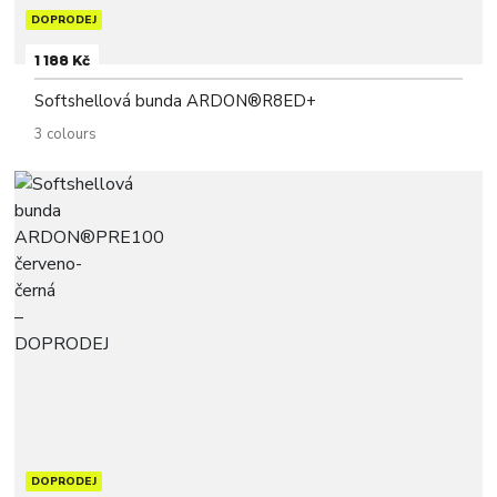
DOPRODEJ
1 188 Kč
Softshellová bunda ARDON®R8ED+
3 colours
DOPRODEJ