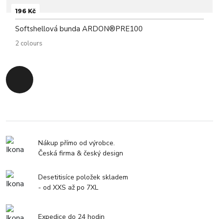
196 Kč
Softshellová bunda ARDON®PRE100
2 colours
Zpět na začátek
Nákup přímo od výrobce.
Česká firma & český design
Desetitisíce položek skladem
- od XXS až po 7XL
Expedice do 24 hodin