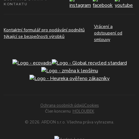
KONTAKTU
Vrácení a
Kontaktní formulář pro podávání podnětů
odstoupení od
týkající se bezpečnosti výrobků
smlouvy
Ochrana osobních údajů
Cookies
Člen koncernu
HOLOUBEK
© 2026. ARDON s.r.o. Všechna práva vyhrazena.