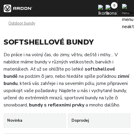
Menu
Outdoor bundy
SOFTSHELLOVÉ BUNDY
Do práce i na volný čas, do zimy, větru, deště i mlhy… V
nabídce máme bundy v různých velikostech, barvách i
materiálech. Ať už se ohlížíte po lehké
softshellové
bundě
na podzim či jaro, nebo hledáte spíše pořádnou
zimní
bundu
, která vás zahřeje i na severním pólu, jsme připraveni
uspokojit vaše požadavky. Najdete u nás i vychytané bundy,
určené do extrémních mrazů, sportovní bundy na lyže či
snowboard,
bundy s reflexními prvky
a mnoho dalšího.
Novinka
Doprodej