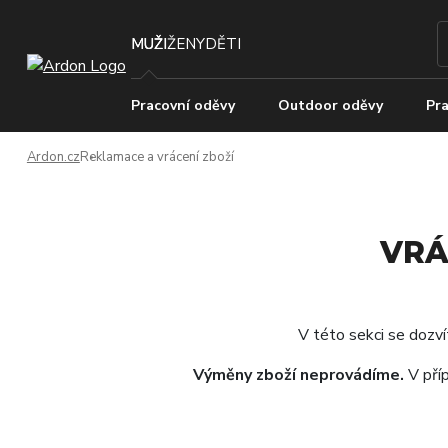
MUŽI
ŽENY
DĚTI
Pracovní oděvy
Outdoor oděvy
Pra
Ardon.cz
Reklamace a vrácení zboží
VRÁ
V této sekci se dozví
Výměny zboží neprovádíme.
V příp