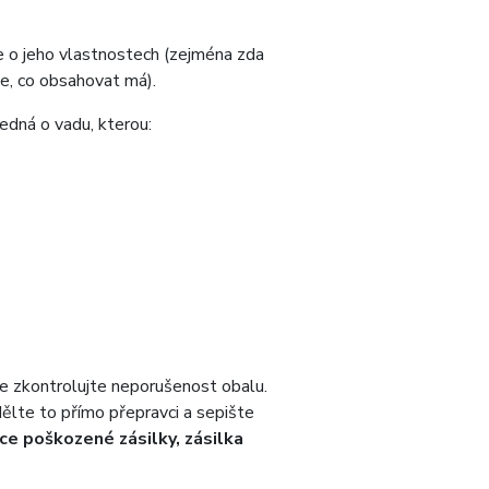
se o jeho vlastnostech (zejména zda
še, co obsahovat má).
edná o vadu, kterou:
le zkontrolujte neporušenost obalu.
dělte to přímo přepravci a sepište
ce poškozené zásilky, zásilka