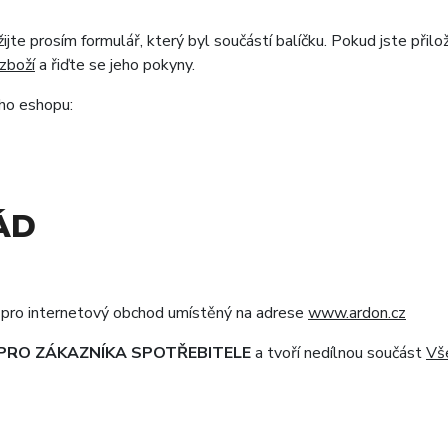
te prosím formulář, který byl součástí balíčku. Pokud jste přilož
zboží
a řiďte se jeho pokyny.
ho eshopu:
ÁD
.
pro internetový obchod umístěný na adrese
www.ardon.cz
ZE PRO ZÁKAZNÍKA SPOTŘEBITELE
a tvoří nedílnou součást
Vš