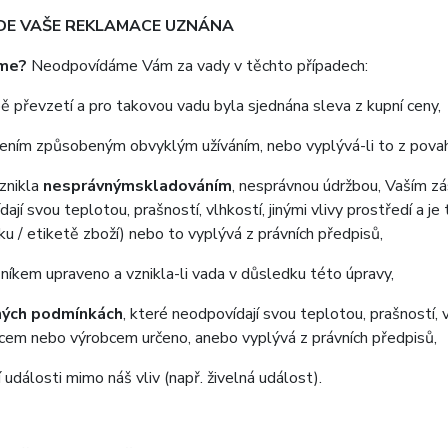
UDE VAŠE REKLAMACE UZNÁNA
áme?
Neodpovídáme Vám za vady v těchto případech:
ě převzetí a pro takovou vadu byla sjednána sleva z kupní ceny,
ením způsobeným obvyklým užíváním, nebo vyplývá-li to z povah
znikla
nesprávným
skladováním
, nesprávnou údržbou, Vaším 
ají svou teplotou, prašností, vlhkostí, jinými vlivy prostředí a 
ku / etiketě zboží) nebo to vyplývá z právních předpisů,
níkem upraveno a vznikla-li vada v důsledku této úpravy,
ných podmínkách
, které neodpovídají svou teplotou, prašností,
ejcem nebo výrobcem určeno, anebo vyplývá z právních předpisů,
události mimo náš vliv (např. živelná událost).