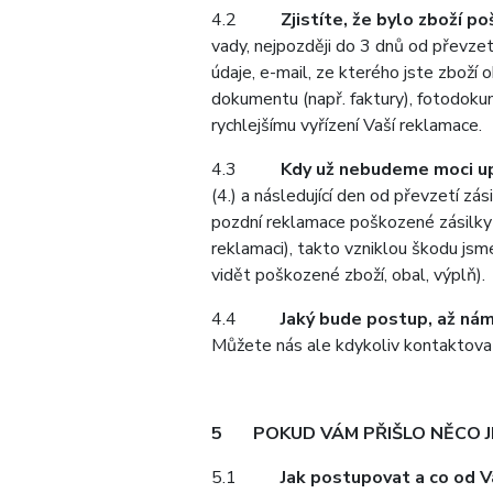
4.2
Zjistíte, že bylo zboží p
vady, nejpozději do 3 dnů od převzet
údaje, e-mail, ze kterého jste zboží 
dokumentu (např. faktury), fotodokum
rychlejšímu vyřízení Vaší reklamace.
4.3
Kdy už nebudeme moci u
(4.) a následující den od převzetí 
pozdní reklamace poškozené zásilky
reklamaci), takto vzniklou škodu jsm
vidět poškozené zboží, obal, výplň).
4.4
Jaký bude postup, až ná
Můžete nás ale kdykoliv kontaktovat 
5
POKUD VÁM PŘIŠLO NĚCO JI
5.1
Jak postupovat a co od