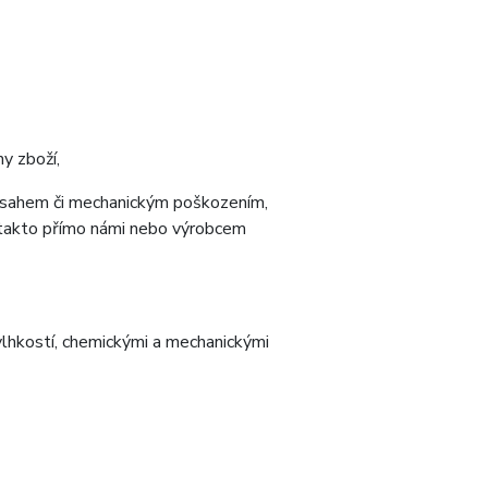
y zboží,
zásahem či mechanickým poškozením,
je takto přímo námi nebo výrobcem
 vlhkostí, chemickými a mechanickými