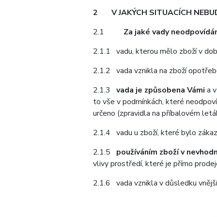
2
V JAKÝCH SITUACÍCH NEB
2.1
Za jaké vady neodpovíd
2.1.1 vadu, kterou mělo zboží v dob
2.1.2 vada vznikla na zboží opotřeb
2.1.3
vada je způsobena Vámi
a v
to vše v podmínkách, které neodpovíd
určeno (zpravidla na příbalovém letá
2.1.4 vadu u zboží, které bylo zákaz
2.1.5
používáním zboží v nevhod
vlivy prostředí, které je přímo prod
2.1.6 vada vznikla v důsledku vnější 