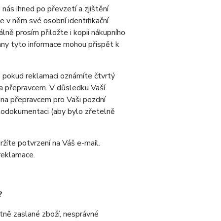
 nás ihned po převzetí a zjištění
e v něm své osobní identifikační
álně prosím přiložte i kopii nákupního
chny tyto informace mohou přispět k
 pokud reklamaci oznámíte čtvrtý
na přepravcem. V důsledku Vaší
na přepravcem pro Vaši pozdní
otodokumentaci (aby bylo zřetelně
žíte potvrzení na Váš e-mail.
 reklamace.
?
atně zaslané zboží, nesprávné