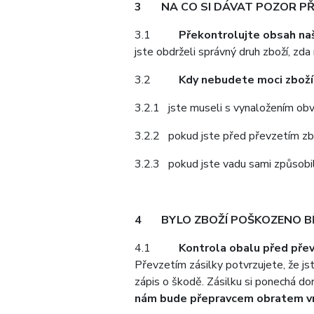
3
NA CO SI DÁVAT POZOR PŘ
3.1
Překontrolujte obsah na
jste obdrželi správný druh zboží, zd
3.2
Kdy nebudete moci zboží
3.2.1 jste museli s vynaložením obvy
3.2.2 pokud jste před převzetím zbo
3.2.3 pokud jste vadu sami způsobil
4
BYLO ZBOŽÍ POŠKOZENO 
4.1
Kontrola obalu před pře
Převzetím zásilky potvrzujete, že js
zápis o škodě. Zásilku si ponechá do
nám bude přepravcem obratem vr