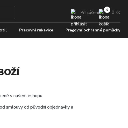
0 Kč
Přihlášení
xtil
Pracovní rukavice
Pracovní ochranné pomůcky
BOŽÍ
oupené v našem eshopu.
í od smlouvy od původní objednávky a