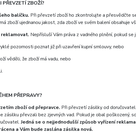
I PŘEVZETÍ ZBOŽÍ?
šeho balíčku.
Při převzetí zboží ho zkontrolujte a přesvědčte 
a má zboží ujednanou jakost, zda zboží ve svém balení obsahuje v
 reklamovat.
Nepřísluší Vám práva z vadného plnění, pokud se j
klé pozornosti poznat již při uzavření kupní smlouvy, nebo
ží věděli, že zboží má vadu, nebo
i.
BĚHEM PŘEPRAVY?
vzetím zboží od přepravce.
Při převzetí zásilky od doručovate
te zásilku převzali bez zjevných vad. Pokud je obal poškozený, s
ručovatel.
Jedná se o nejjednodušší způsob vyřízení reklama
ácena a Vám bude zaslána zásilka nová.