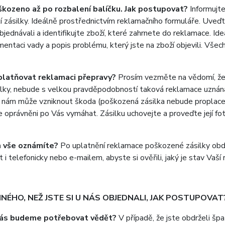
oškozeno až po rozbalení balíčku. Jak postupovat?
Informujte
í zásilky. Ideálně prostřednictvím reklamačního formuláře. Uveďt
objednávali a identifikujte zboží, které zahrnete do reklamace. Ide
entaci vady a popis problému, který jste na zboží objevili. Vše
platňovat reklamaci přepravy?
Prosím vezměte na vědomí, že
zásilky, nebude s velkou pravděpodobností taková reklamace uzná
 nám může vzniknout škoda (poškozená zásilka nebude proplace
e oprávněni po Vás vymáhat. Zásilku uchovejte a proveďte její f
m vše oznámíte?
Po uplatnění reklamace poškozené zásilky obdr
i telefonicky nebo e-mailem, abyste si ověřili, jaký je stav Vaší
NÉHO, NEŽ JSTE SI U NÁS OBJEDNALI, JAK POSTUPOVAT
 Vás budeme potřebovat vědět?
V případě, že jste obdrželi šp