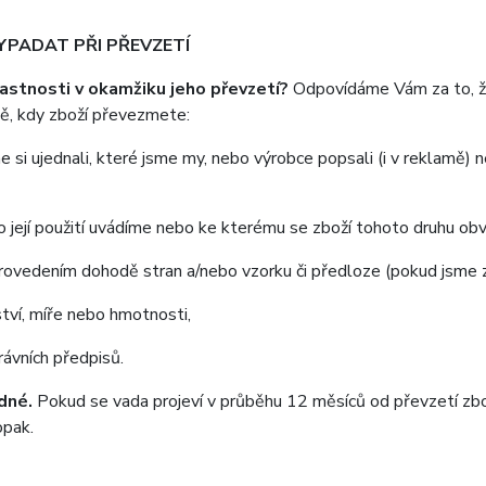
VYPADAT PŘI PŘEVZETÍ
lastnosti v okamžiku jeho převzetí?
Odpovídáme Vám za to, že
ě, kdy zboží převezmete:
e si ujednali, které jsme my, nebo výrobce popsali (i v reklamě)
ro její použití uvádíme nebo ke kterému se zboží tohoto druhu obv
rovedením dohodě stran a/nebo vzorku či předloze (pokud jsme z 
tví, míře nebo hmotnosti,
ávních předpisů.
adné.
Pokud se vada projeví v průběhu 12 měsíců od převzetí zbož
opak.