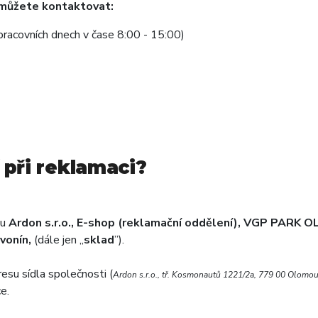
 můžete kontaktovat:
pracovních dnech v čase 8:00 - 15:00)
 při reklamaci?
su
Ardon s.r.o., E-shop (reklamační oddělení), VGP PARK 
vonín,
(dále jen „
sklad
”).
esu sídla společnosti (
Ardon s.r.o., tř. Kosmonautů 1221/2a, 779 00 Olomo
e.