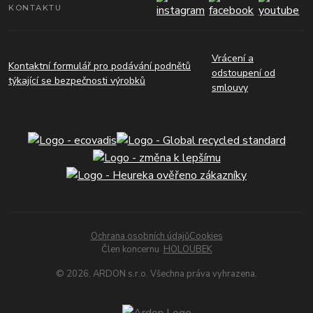
KONTAKTU
Vrácení a
Kontaktní formulář pro podávání podnětů
odstoupení od
týkající se bezpečnosti výrobků
smlouvy
Ochrana osobních údajů
Cookies
Člen koncernu
HOLOUBEK
© 2026. ARDON s.r.o. Všechna práva vyhrazena.