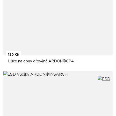
120 Kč
Lžíce na obuv dřevěná ARDON®CP4