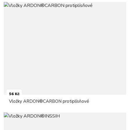
56 Kč
Vložky ARDON®CARBON protiplísňové