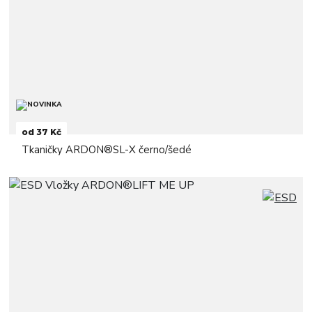
od 37 Kč
Tkaničky ARDON®SL-X černo/šedé