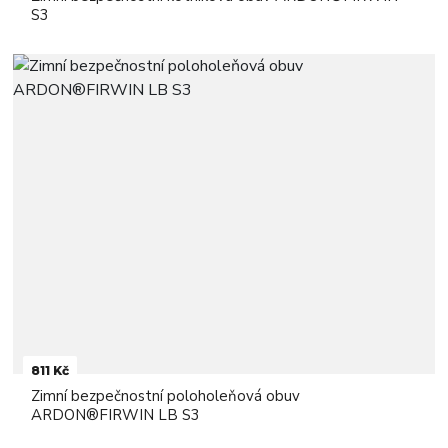
S3
811 Kč
Zimní bezpečnostní poloholeňová obuv
ARDON®FIRWIN LB S3