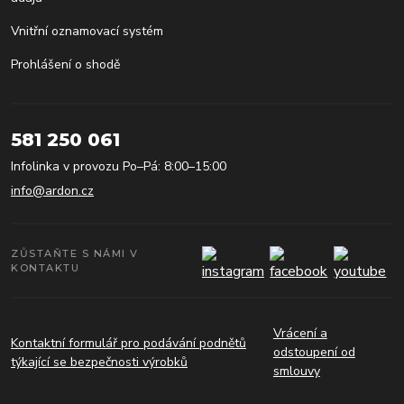
Vnitřní oznamovací systém
Prohlášení o shodě
581 250 061
Infolinka v provozu Po–Pá: 8:00–15:00
info@ardon.cz
ZŮSTAŇTE S NÁMI V
KONTAKTU
Vrácení a
Kontaktní formulář pro podávání podnětů
odstoupení od
týkající se bezpečnosti výrobků
smlouvy