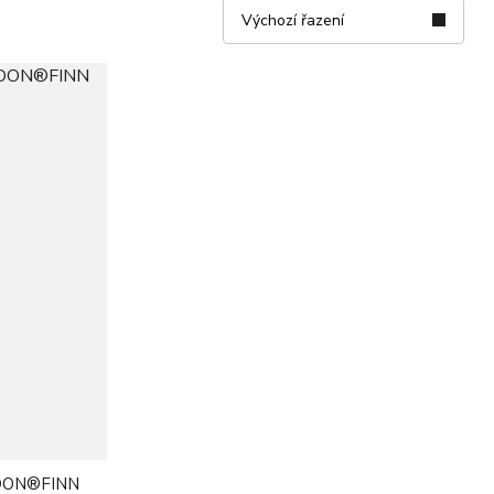
Výchozí řazení
RDON®FINN