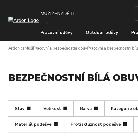
MUŽI
ŽENY
DĚTI
Pracovní oděvy
Outdoor oděvy
Pra
Ardon.cz
Muži
Pracovní a bezpečnostní obuv
Pracovní a bezpečnostní bíl
BEZPEČNOSTNÍ BÍLÁ OBUV -
Stav
Velikost
Barva
Kategorie ob
Materiál podešve
Protiskluznost podešve