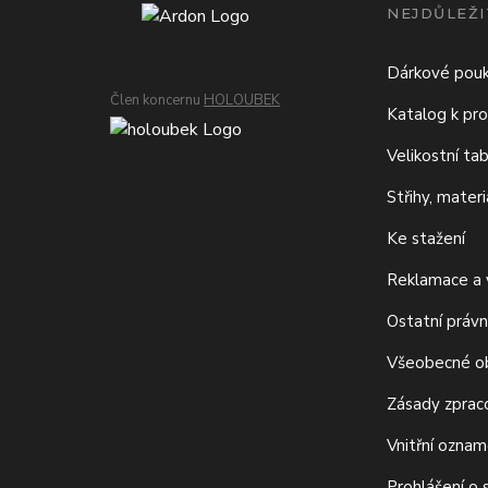
NEJDŮLEŽI
Dárkové pou
Člen koncernu
HOLOUBEK
Katalog k pro
Velikostní ta
Střihy, mater
Ke stažení
Reklamace a v
Ostatní právn
Všeobecné o
Zásady zprac
Vnitřní ozna
Prohlášení o