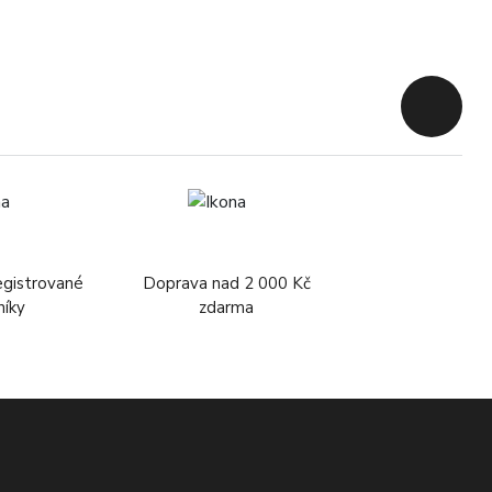
Zpět na 
egistrované
Doprava nad 2 000 Kč
níky
zdarma