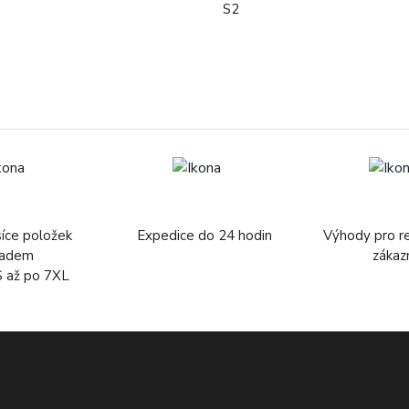
S2
síce položek
Expedice do 24 hodin
Výhody pro r
ladem
zákaz
S až po 7XL