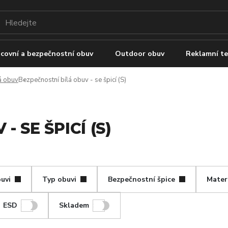
covní a bezpečnostní obuv
Outdoor obuv
Reklamní te
á obuv
Bezpečnostní bílá obuv - se špicí (S)
 SE ŠPICÍ (S)
uvi
Typ obuvi
Bezpečnostní špice
Materi
ESD
Skladem