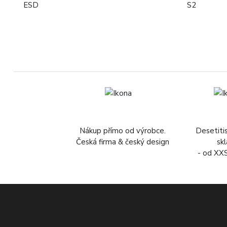
ESD
S2
Nákup přímo od výrobce.
Desetiti
Česká firma & český design
sk
- od XX