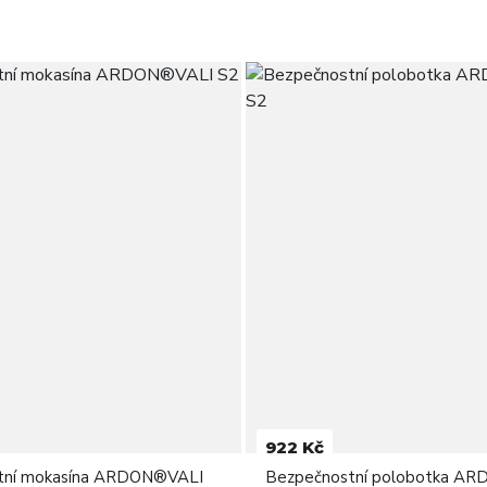
922 Kč
tní mokasína ARDON®VALI
Bezpečnostní polobotka A