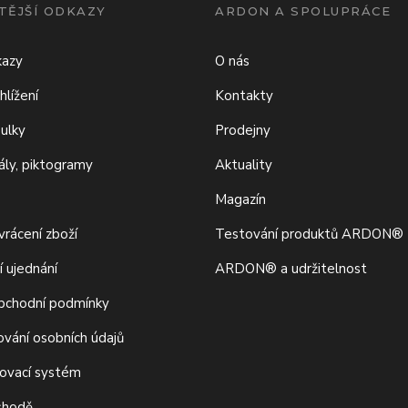
TĚJŠÍ ODKAZY
ARDON A SPOLUPRÁCE
kazy
O nás
hlížení
Kontakty
bulky
Prodejny
iály, piktogramy
Aktuality
Magazín
rácení zboží
Testování produktů ARDON®
í ujednání
ARDON® a udržitelnost
bchodní podmínky
ování osobních údajů
movací systém
 shodě