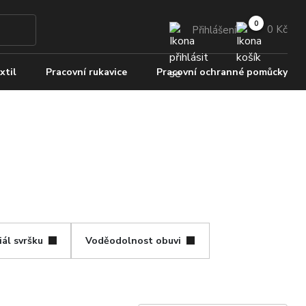
0 Kč
Přihlášení
xtil
Pracovní rukavice
Pracovní ochranné pomůcky
ál svršku
Voděodolnost obuvi