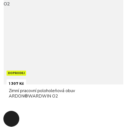
DOPRODEJ
1 307 Kč
Zimní pracovní poloholeňová obuv
ARDON®WARDWIN O2
Zpět na začátek