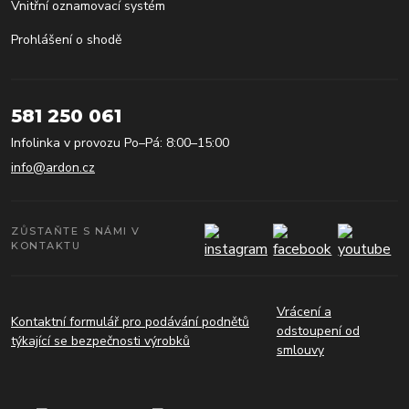
Vnitřní oznamovací systém
Prohlášení o shodě
581 250 061
Infolinka v provozu Po–Pá: 8:00–15:00
info@ardon.cz
ZŮSTAŇTE S NÁMI V
KONTAKTU
Vrácení a
Kontaktní formulář pro podávání podnětů
odstoupení od
týkající se bezpečnosti výrobků
smlouvy