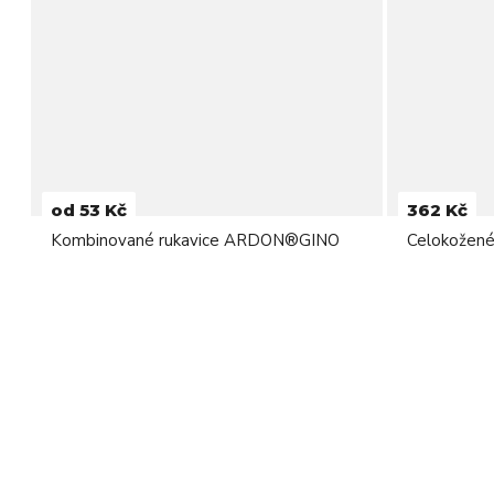
od 53 Kč
362 Kč
Kombinované rukavice ARDON®GINO
Celokožen