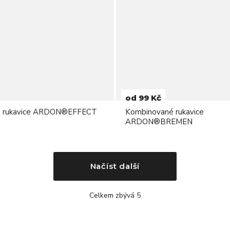
od 99 Kč
é rukavice ARDON®EFFECT
Kombinované rukavice
ARDON®BREMEN
Načíst další
Celkem zbývá 5