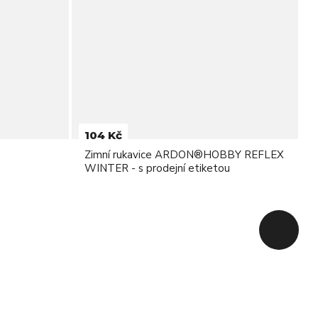
104 Kč
Zimní rukavice ARDON®HOBBY REFLEX
WINTER - s prodejní etiketou
Zpět na 