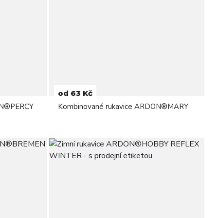
od 63 Kč
DON®PERCY
Kombinované rukavice ARDON®MARY