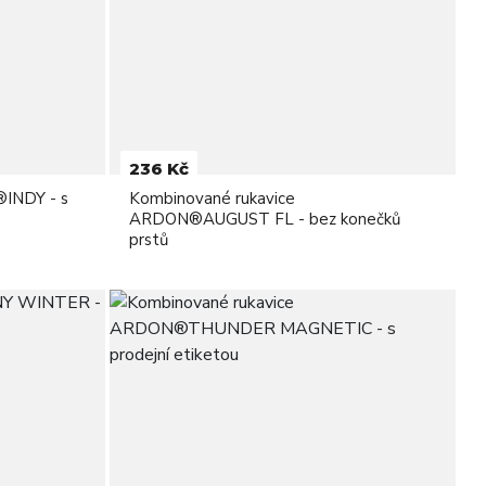
236 Kč
®INDY - s
Kombinované rukavice
ARDON®AUGUST FL - bez konečků
prstů