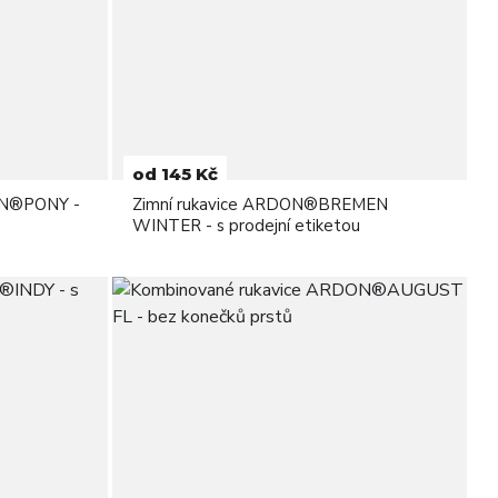
od 145 Kč
ON®PONY -
Zimní rukavice ARDON®BREMEN
WINTER - s prodejní etiketou