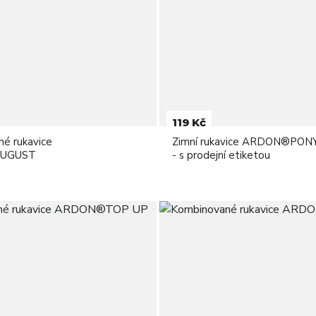
119 Kč
é rukavice
Zimní rukavice ARDON®PO
UGUST
- s prodejní etiketou