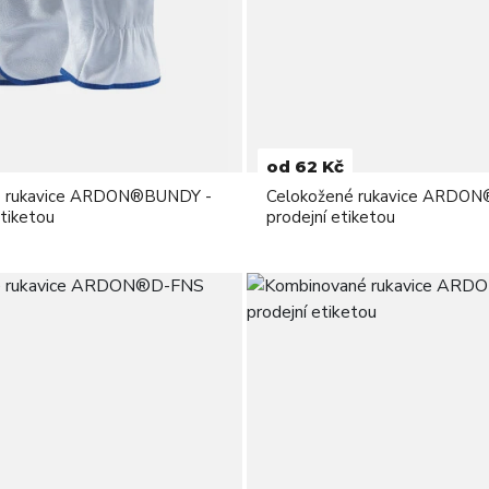
od 62 Kč
é rukavice ARDON®BUNDY -
Celokožené rukavice ARDON
etiketou
prodejní etiketou