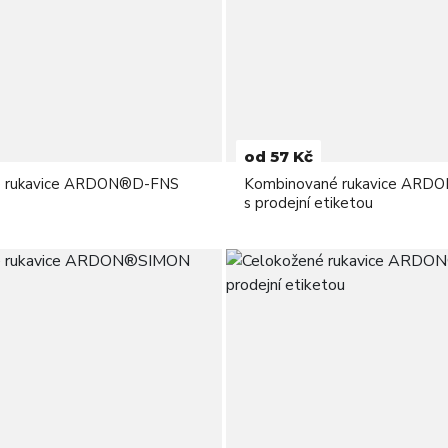
od 57 Kč
é rukavice ARDON®D-FNS
Kombinované rukavice ARD
s prodejní etiketou