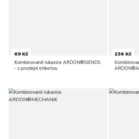
69 Kč
236 Kč
Kombinované rukavice ARDON®SIENOS
Kombinovan
- s prodejní etiketou
ARDON®A