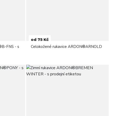
od 75 Kč
®B-FNS - s
Celokožené rukavice ARDON®ARNOLD