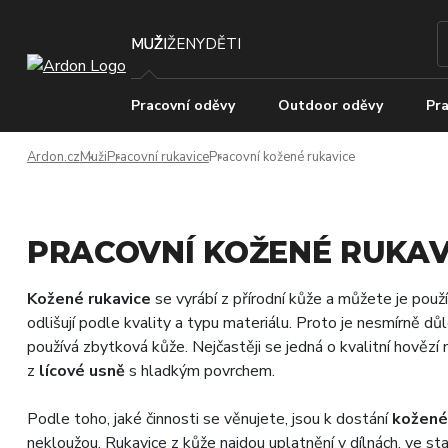
MUŽI
ŽENY
DĚTI
Pracovní oděvy
Outdoor oděvy
Pra
Ardon.cz
Muži
Pracovní rukavice
Pracovní kožené rukavice
PRACOVNÍ KOŽENÉ RUKAV
Kožené rukavice
se vyrábí z přírodní kůže a můžete je použ
odlišují podle kvality a typu materiálu. Proto je nesmírně důl
používá zbytková kůže. Nejčastěji se jedná o kvalitní hovězí
z
lícové usně
s hladkým povrchem.
Podle toho, jaké činnosti se věnujete, jsou k dostání
kožené
nekloužou. Rukavice z kůže najdou uplatnění v dílnách, ve s