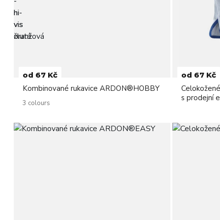
od 67 Kč
od 67 Kč
Kombinované rukavice ARDON®HOBBY
Celokožen
s prodejní 
3 colours