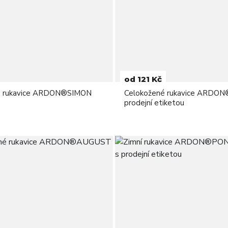
od 121 Kč
é rukavice ARDON®SIMON
Celokožené rukavice ARDON
prodejní etiketou