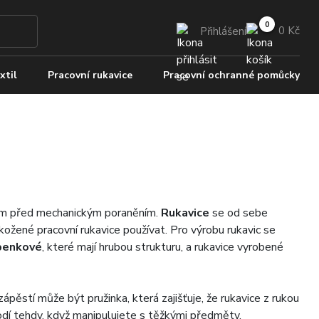
0 Kč
Přihlášení
xtil
Pracovní rukavice
Pracovní ochranné pomůcky
evším před mechanickým poraněním.
Rukavice
se od sebe
 kožené pracovní rukavice používat. Pro výrobu rukavic se
penkové
, které mají hrubou strukturu, a rukavice vyrobené
ěstí může být pružinka, která zajišťuje, že rukavice z rukou
odí tehdy, když manipulujete s těžkými předměty.