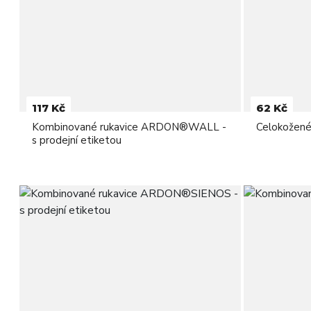
117 Kč
62 Kč
Kombinované rukavice ARDON®WALL -
Celokožen
s prodejní etiketou