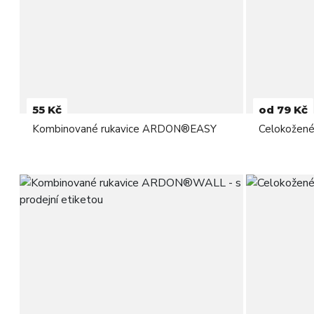
55 Kč
od 79 Kč
Kombinované rukavice ARDON®EASY
Celokožen