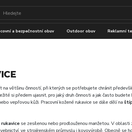
covní a bezpečnostní obuv
Outdoor obuv
Reklamní te
ICE
ít na většinu činností, při kterých se potřebujete chránit před
ežité si předem ujasnit, pro jaký druh činnosti a jak často budete
 nebo vepřovou kůži. Pracovní kožené rukavice se dále dělí na
ští
 rukavice
se zesílenou nebo prodlouženou manžetou. V oblasti záp
tavebnictví, ve strojírenském průmyslu i kovovýrobě. Obecně se h