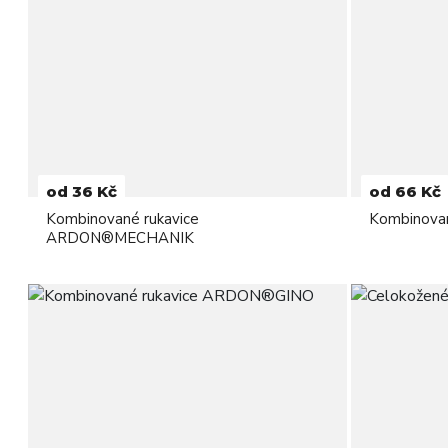
od 36 Kč
od 66 Kč
Kombinované rukavice
Kombinova
ARDON®MECHANIK