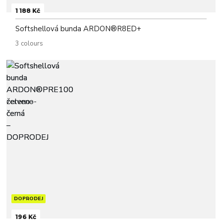
1 188 Kč
Softshellová bunda ARDON®R8ED+
3 colours
DOPRODEJ
196 Kč