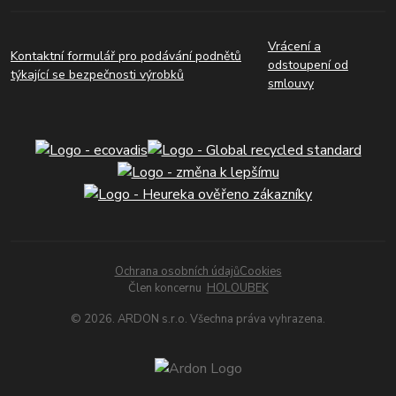
Vrácení a
Kontaktní formulář pro podávání podnětů
odstoupení od
týkající se bezpečnosti výrobků
smlouvy
Ochrana osobních údajů
Cookies
Člen koncernu
HOLOUBEK
© 2026. ARDON s.r.o. Všechna práva vyhrazena.