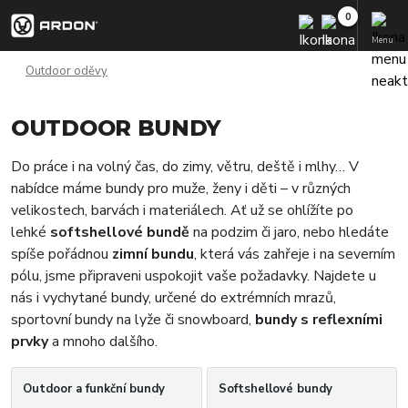
Menu
Outdoor oděvy
OUTDOOR BUNDY
Do práce i na volný čas, do zimy, větru, deště i mlhy… V
nabídce máme bundy pro muže, ženy i děti – v různých
velikostech, barvách i materiálech. Ať už se ohlížíte po
lehké
softshellové bundě
na podzim či jaro, nebo hledáte
spíše pořádnou
zimní bundu
, která vás zahřeje i na severním
pólu, jsme připraveni uspokojit vaše požadavky. Najdete u
nás i vychytané bundy, určené do extrémních mrazů,
sportovní bundy na lyže či snowboard,
bundy s reflexními
prvky
a mnoho dalšího.
Outdoor a funkční bundy
Softshellové bundy