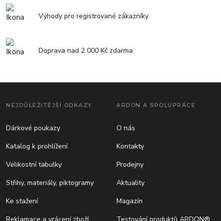
Výhody pro registrované zákazníky
Doprava nad 2 000 Kč zdarma
NEJDŮLEŽITĚJŠÍ ODKAZY
ARDON A SPOLUPRÁCE
Dárkové poukazy
O nás
Katalog k prohlížení
Kontakty
Velikostní tabulky
Prodejny
Střihy, materiály, piktogramy
Aktuality
Ke stažení
Magazín
Reklamace a vrácení zboží
Testování produktů ARDON®