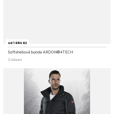
od 1 684 Kč
Softshellová bunda ARDON®4TECH
2 colours