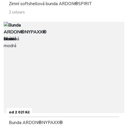
Zimní softshellová bunda ARDON®SPIRIT
2 colours
od 2 021 Kč
Bunda ARDON®NYPAXX®