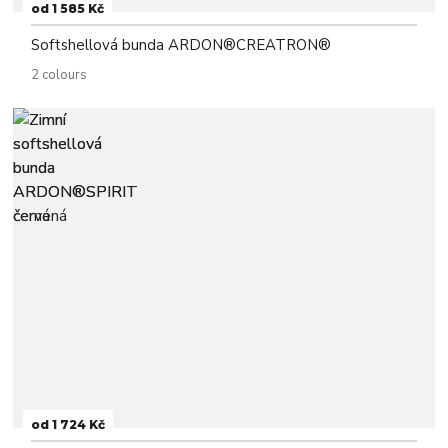
od 1 585 Kč
Softshellová bunda ARDON®CREATRON®
2 colours
od 1 724 Kč