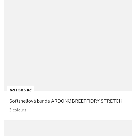
od 1 585 Kč
Softshellová bunda ARDON®BREEFFIDRY STRETCH
3 colours