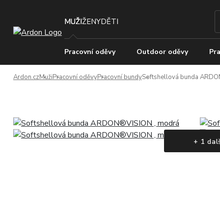
MUŽI
ŽENY
DĚTI
Pracovní oděvy
Outdoor oděvy
Pra
Ardon.cz
Muži
Pracovní oděvy
Pracovní bundy
Softshellová bunda ARDO
+ 1 dal