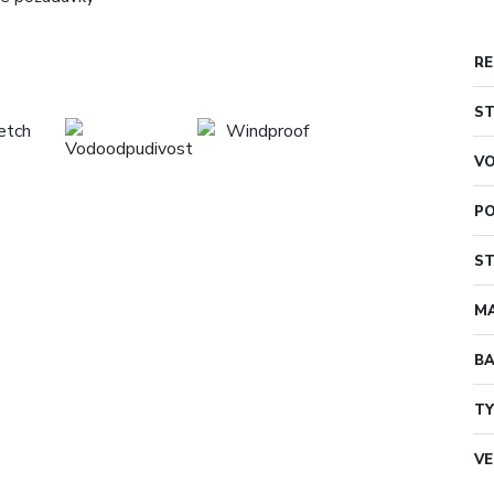
RE
S
V
PO
ST
MA
B
TY
VE