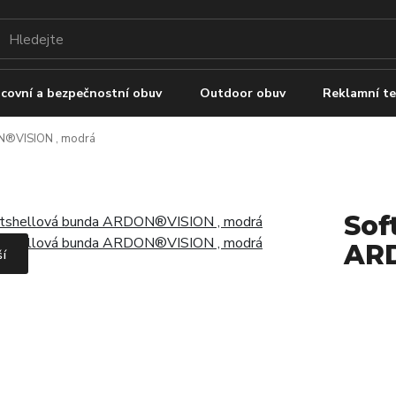
covní a bezpečnostní obuv
Outdoor obuv
Reklamní te
N®VISION , modrá
Sof
ARD
ší