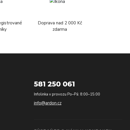
egistrované
Doprava nad 2 000 Kč
níky
zdarma
581 250 061
Infolinka v provozu Po–Pá: 8:00–15:00
info@ardon.cz