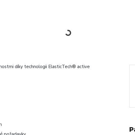
ostmi díky technologii ElasticTech® active
h
P
né požadavky