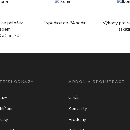
síce položek
Expedice do 24 hodin
Výhody pro r
ladem
zákaz
S až po 7XL
TĚJŠÍ ODKAZY
ARDON A SPOLUPRÁCE
kazy
O nás
hlížení
Kontakty
bulky
Prodejny