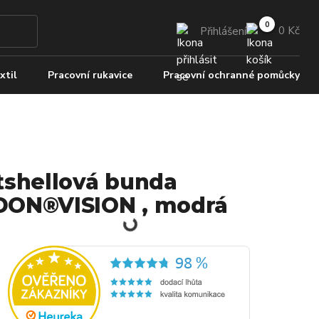
0 Kč
Přihlášení
xtil
Pracovní rukavice
Pracovní ochranné pomůcky
tshellová bunda
ON®VISION , modrá