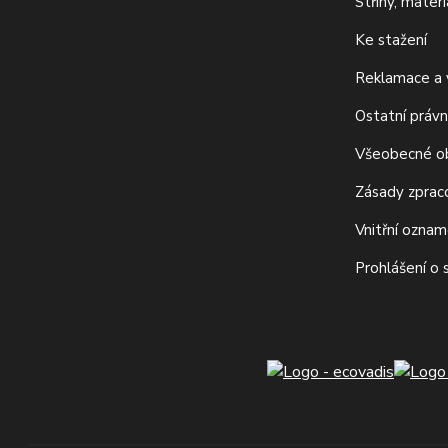
Střihy, mater
Ke stažení
Reklamace a v
Ostatní právn
Všeobecné o
Zásady zprac
Vnitřní ozna
Prohlášení o