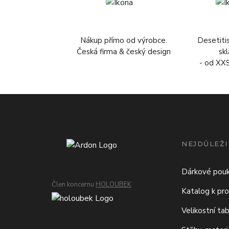
Nákup přímo od výrobce.
Desetiti
Česká firma & český design
sk
- od XX
NEJDŮLEŽI
Dárkové pou
Člen koncernu
HOLOUBEK
Katalog k pro
Velikostní ta