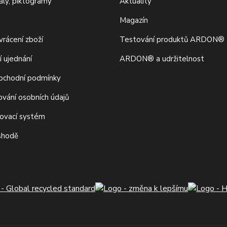
iály, piktogramy
Aktuality
Magazín
rácení zboží
Testování produktů ARDON®
í ujednání
ARDON® a udržitelnost
bchodní podmínky
ování osobních údajů
movací systém
 shodě