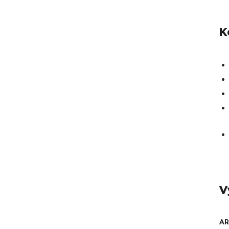
K
V
AR