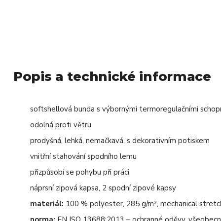
Popis a technické informace
softshellová bunda s výbornými termoregulačními schopn
odolná proti větru
prodyšná, lehká, nemačkavá, s dekorativním potiskem
vnitřní stahování spodního lemu
přizpůsobí se pohybu při práci
náprsní zipová kapsa, 2 spodní zipové kapsy
materiál:
100 % polyester, 285 g/m², mechanical stretc
norma:
EN ISO 13688:2013 – ochranné oděvy, všeobec