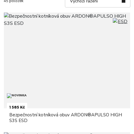
45 položek
Výchozí řazení
1 585 Kč
Bezpečnostní kotníková obuv ARDON®APULSO HIGH
S3S ESD