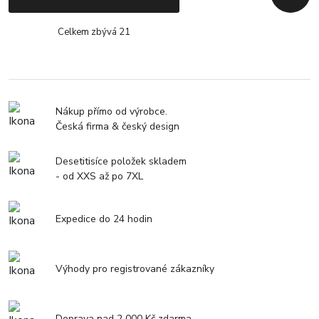
Zpět n
Celkem zbývá 21
Nákup přímo od výrobce.
Česká firma & český design
Desetitisíce položek skladem
- od XXS až po 7XL
Expedice do 24 hodin
Výhody pro registrované zákazníky
Doprava nad 2 000 Kč zdarma