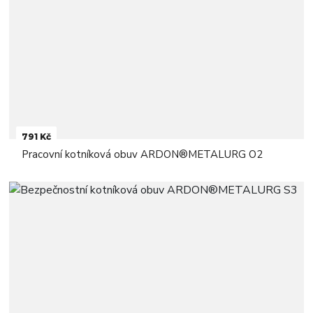
791 Kč
Pracovní kotníková obuv ARDON®METALURG O2