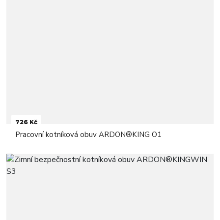
726 Kč
Pracovní kotníková obuv ARDON®KING O1