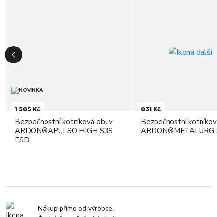
1 585 Kč
831 Kč
Bezpečnostní kotníková obuv
Bezpečnostní kotníko
ARDON®APULSO HIGH S3S
ARDON®METALURG 
ESD
Nákup přímo od výrobce.