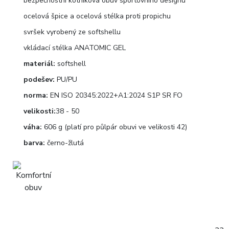
bezpečnostní kotníková obuv sportovního designu
ocelová špice a ocelová stélka proti propichu
svršek vyrobený ze softshellu
vkládací stélka ANATOMIC GEL
materiál:
softshell
podešev:
PU/PU
norma:
EN ISO 20345:2022+A1:2024 S1P SR FO
velikosti:
38 - 50
váha:
606 g (platí pro půlpár obuvi ve velikosti 42)
barva:
černo-žlutá