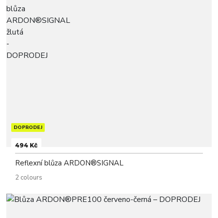
DOPRODEJ
494 Kč
Reflexní blůza ARDON®SIGNAL
2 colours