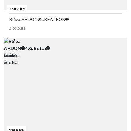
1 387 Kč
Blůza ARDON®CREATRON®
3 colours
1 188 Kč