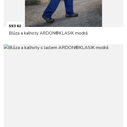
593 Kč
Blůza a kalhoty ARDON®KLASIK modrá