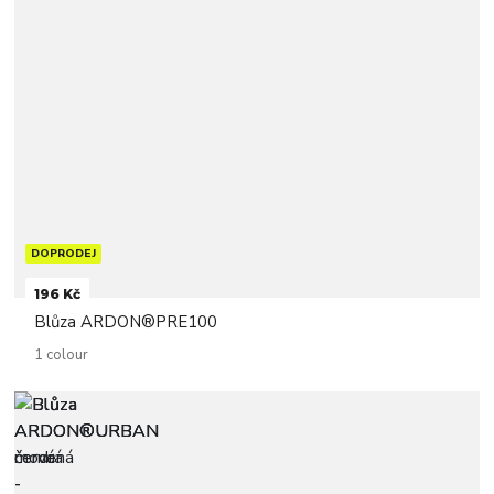
DOPRODEJ
196 Kč
Blůza ARDON®PRE100
1 colour