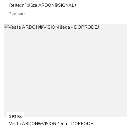
Reflexní blůza ARDON®SIGNAL+
2 colours
593 Kč
Vesta ARDON®VISION šedá - DOPRODEJ