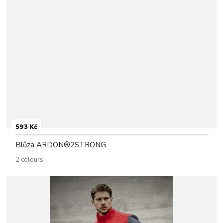
593 Kč
Blůza ARDON®2STRONG
2 colours