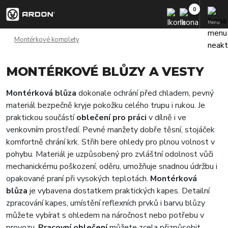
Menu
Montérkové komplety
MONTÉRKOVÉ BLŮZY A VESTY
Montérková blůza
dokonale ochrání před chladem, pevný
materiál bezpečně kryje pokožku celého trupu i rukou. Je
praktickou součástí
oblečení pro práci
v dílně i ve
venkovním prostředí. Pevné manžety dobře těsní, stojáček
komfortně chrání krk. Střih bere ohledy pro plnou volnost v
pohybu. Materiál je uzpůsobený pro zvláštní odolnost vůči
mechanickému poškození, oděru, umožňuje snadnou údržbu i
opakované praní při vysokých teplotách.
Montérková
blůza
je vybavena dostatkem praktických kapes. Detailní
zpracování kapes, umístění reflexních prvků i barvu blůzy
můžete vybírat s ohledem na náročnost nebo potřebu v
provozu.
Pracovní oblečení
můžete zcela přizpůsobit