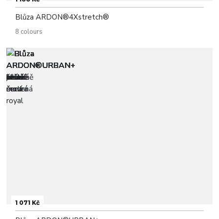
Blůza ARDON®4Xstretch®
8 colours
1 071 Kč