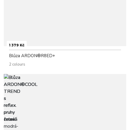
1 379 Kč
Blůza ARDON®R8ED+
2 colours