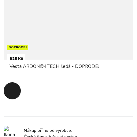
DOPRODEJ
825 Kč
Vesta ARDON®4TECH šedá - DOPRODEJ
Zpět na začátek
Nákup přímo od výrobce.
Česká firma & český design