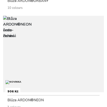
Blůza ARDON®URBAN+
10 colours
906 Kč
Blůza ARDON®NEON