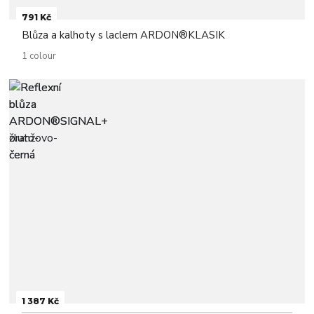
791 Kč
Blůza a kalhoty s laclem ARDON®KLASIK
1 colour
1 387 Kč