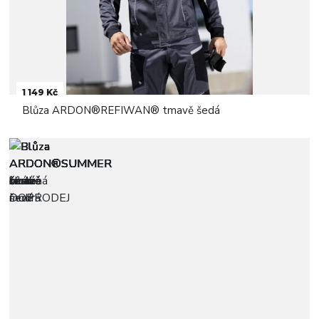
1 149 Kč
Blůza ARDON®REFIWAN® tmavě šedá