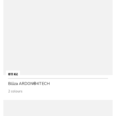
811 Kč
Blůza ARDON®4TECH
2 colours