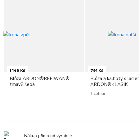
1 149 Kč
791 Kč
Blůza ARDON®REFIWAN®
Blůza a kalhoty s lacl
tmavě šedá
ARDON®KLASIK
1 colour
Nákup přímo od výrobce.