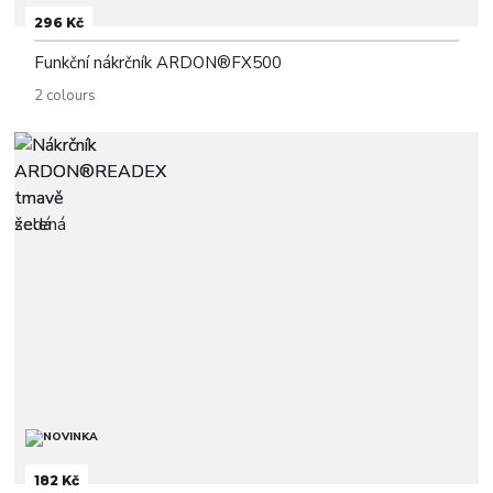
296 Kč
Funkční nákrčník ARDON®FX500
2 colours
182 Kč