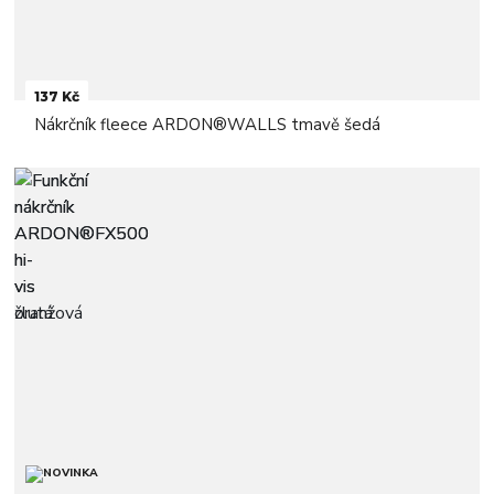
137 Kč
Nákrčník fleece ARDON®WALLS tmavě šedá