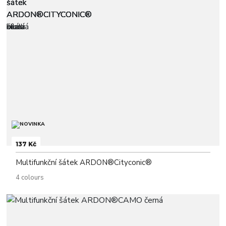
137 Kč
Multifunkční šátek ARDON®Cityconic®
4 colours