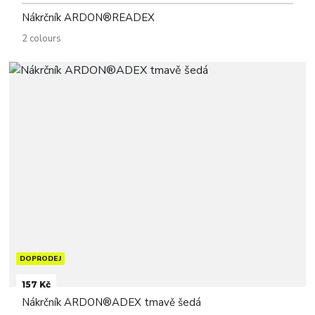
Nákrčník ARDON®READEX
2 colours
DOPRODEJ
157 Kč
Nákrčník ARDON®ADEX tmavě šedá