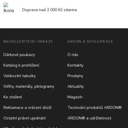
Doprava nad 2 000 Kč zdarma
NEJDŮLEŽITĚJŠÍ ODKAZY
ARDON A SPOLUPRÁCE
Dárkové poukazy
O nás
Katalog k prohlížení
Kontakty
Velikostní tabulky
Prodejny
Střihy, materiály, piktogramy
Aktuality
Ke stažení
Magazín
Reklamace a vrácení zboží
Testování produktů ARDON®
Ostatní právní ujednání
ARDON® a udržitelnost