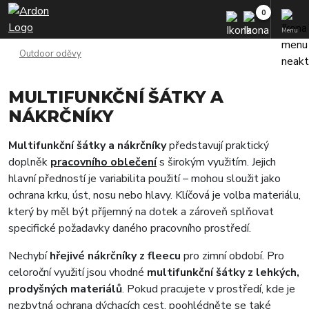
Menu
Outdoor oděvy
MULTIFUNKČNÍ ŠÁTKY A
NÁKRČNÍKY
Multifunkční šátky a nákrčníky
představují praktický
doplněk
pracovního oblečení
s širokým využitím. Jejich
hlavní předností je variabilita použití – mohou sloužit jako
ochrana krku, úst, nosu nebo hlavy. Klíčová je volba materiálu,
který by měl být příjemný na dotek a zároveň splňovat
specifické požadavky daného pracovního prostředí.
Nechybí
hřejivé nákrčníky z fleecu
pro zimní období. Pro
celoroční využití jsou vhodné
multifunkční šátky z lehkých,
prodyšných materiálů
. Pokud pracujete v prostředí, kde je
nezbytná ochrana dýchacích cest, poohlédněte se také