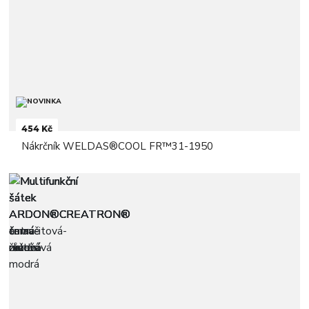
454 Kč
Nákrčník WELDAS®COOL FR™31-1950