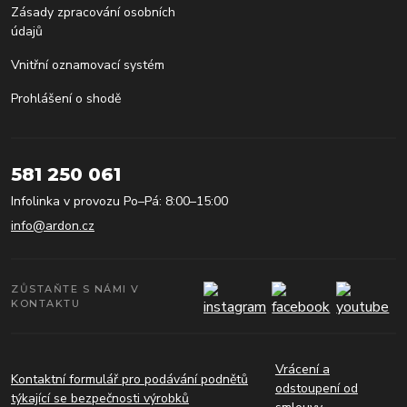
Zásady zpracování osobních
údajů
Vnitřní oznamovací systém
Prohlášení o shodě
581 250 061
Infolinka v provozu Po–Pá: 8:00–15:00
info@ardon.cz
ZŮSTAŇTE S NÁMI V
KONTAKTU
Vrácení a
Kontaktní formulář pro podávání podnětů
odstoupení od
týkající se bezpečnosti výrobků