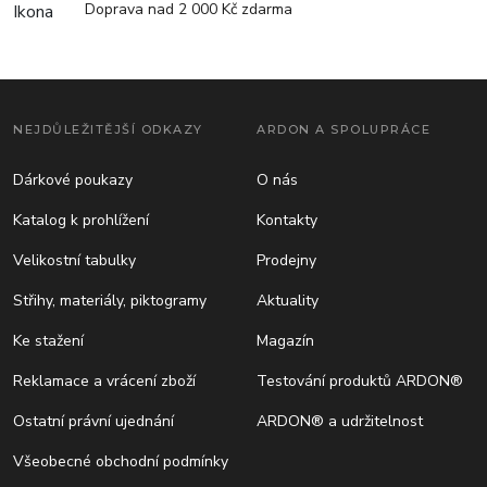
Doprava nad 2 000 Kč zdarma
NEJDŮLEŽITĚJŠÍ ODKAZY
ARDON A SPOLUPRÁCE
Dárkové poukazy
O nás
Katalog k prohlížení
Kontakty
Velikostní tabulky
Prodejny
Střihy, materiály, piktogramy
Aktuality
Ke stažení
Magazín
Reklamace a vrácení zboží
Testování produktů ARDON®
Ostatní právní ujednání
ARDON® a udržitelnost
Všeobecné obchodní podmínky