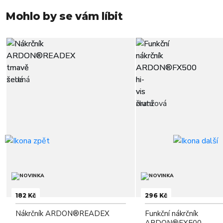
Mohlo by se vám líbit
182 Kč
296 Kč
Nákrčník ARDON®READEX
Funkční nákrčník