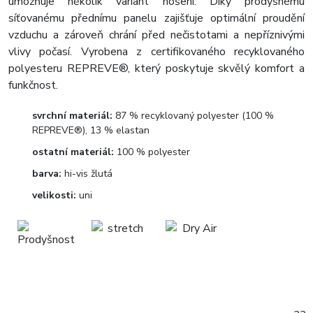
umožňuje několik variant nošení. Díky prodyšnému
síťovanému přednímu panelu zajišťuje optimální proudění
vzduchu a zároveň chrání před nečistotami a nepříznivými
vlivy počasí. Vyrobena z certifikovaného recyklovaného
polyesteru REPREVE®, který poskytuje skvělý komfort a
funkčnost.
svrchní materiál:
87 % recyklovaný polyester (100 %
REPREVE®), 13 % elastan
ostatní materiál:
100 % polyester
barva:
hi-vis žlutá
velikosti:
uni