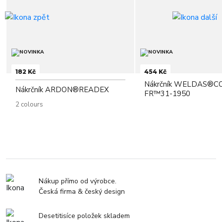
182 Kč
454 Kč
Nákrčník WELDAS®C
Nákrčník ARDON®READEX
FR™31-1950
2 colours
Nákup přímo od výrobce.
Česká firma & český design
Desetitisíce položek skladem