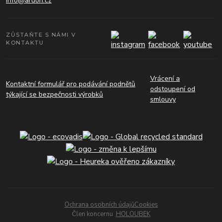
info@ardon.cz
ZŮSTAŇTE S NÁMI V
KONTAKTU
Vrácení a
Kontaktní formulář pro podávání podnětů
odstoupení od
týkající se bezpečnosti výrobků
smlouvy
Ochrana osobních údajů
Cookies
Člen koncernu
HOLOUBEK