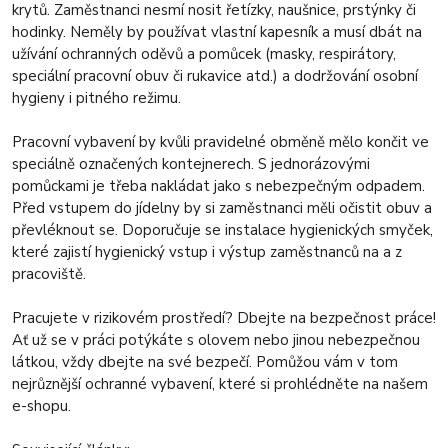
krytů. Zaměstnanci nesmí nosit řetízky, naušnice, prstýnky či
hodinky. Neměly by používat vlastní kapesník a musí dbát na
užívání ochranných oděvů a pomůcek (masky, respirátory,
speciální pracovní obuv či rukavice atd.) a dodržování osobní
hygieny i pitného režimu.
Pracovní vybavení by kvůli pravidelné obměně mělo končit ve
speciálně označených kontejnerech. S jednorázovými
pomůckami je třeba nakládat jako s nebezpečným odpadem.
Před vstupem do jídelny by si zaměstnanci měli očistit obuv a
převléknout se. Doporučuje se instalace hygienických smyček,
které zajistí hygienický vstup i výstup zaměstnanců na a z
pracoviště.
Pracujete v rizikovém prostředí? Dbejte na bezpečnost práce!
Ať už se v práci potýkáte s olovem nebo jinou nebezpečnou
látkou, vždy dbejte na své bezpečí. Pomůžou vám v tom
nejrůznější ochranné vybavení, které si prohlédněte na našem
e-shopu.