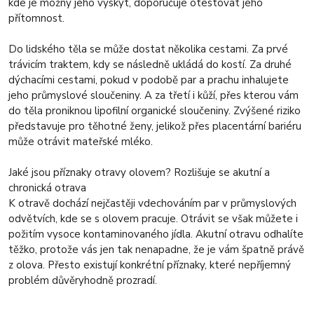
kde je možný jeho výskyt, doporučuje otestovat jeho
přítomnost.
Do lidského těla se může dostat několika cestami. Za prvé
trávicím traktem, kdy se následně ukládá do kostí. Za druhé
dýchacími cestami, pokud v podobě par a prachu inhalujete
jeho průmyslové sloučeniny. A za třetí i kůží, přes kterou vám
do těla proniknou lipofilní organické sloučeniny. Zvýšené riziko
představuje pro těhotné ženy, jelikož přes placentární bariéru
může otrávit mateřské mléko.
Jaké jsou příznaky otravy olovem? Rozlišuje se akutní a
chronická otrava
K otravě dochází nejčastěji vdechováním par v průmyslových
odvětvích, kde se s olovem pracuje. Otrávit se však můžete i
požitím vysoce kontaminovaného jídla. Akutní otravu odhalíte
těžko, protože vás jen tak nenapadne, že je vám špatně právě
z olova. Přesto existují konkrétní příznaky, které nepříjemný
problém důvěryhodně prozradí.