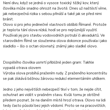
Není divu, když se jedná o vysoce toxický těžký kov, který
člověka může snadno ohrozit na životě. Dnes už naštěstí víme,
jak nebezpečná rizika s sebou přináší a také jak se před nimi
bránit.
Olovo si pro jeho jedinečné vlastnosti oblíbili Římané. Protože
je teplota tání olova nízká, hodí se pro nejrůznější využití.
Používali jej pro stavbu vodovodních potrubí či akvaduktů. Ve
starověkém Římě se sloučenina olova dokonce používala i jako
sladidlo – šlo o octan olovnatý, známý jako sladké olovo.
Dospělého člověka usmrtí přibližně jeden gram: Takhle
vypadá otrava olovem
Výroba olova probíhá pražením rudy. Z praženého koncentrátu
se pak získává běžnou žárovou redukcí elementárním uhlíkem.
Jedno z jeho největších nebezpečí tkví v tom, že nejde cítit,
ochutnat ani vidět v prašném stavu. Kvůli tomu je obtížné
předem poznat, že na daném místě hrozí otrava. Olovo na lidi
tedy často působí bez jejich vědomí. Proto se na pracovištích,