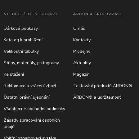
NEJDŮLEŽITĚJŠÍ ODKAZY
ARDON A SPOLUPRÁCE
Dárkové poukazy
O nás
Katalog k prohlížení
Kontakty
Velikostní tabulky
Prodejny
Střihy, materiály, piktogramy
Aktuality
Ke stažení
Magazín
Reklamace a vrácení zboží
Testování produktů ARDON®
Ostatní právní ujednání
ARDON® a udržitelnost
Všeobecné obchodní podmínky
Zásady zpracování osobních
údajů
Vnitřní oznamovací systém