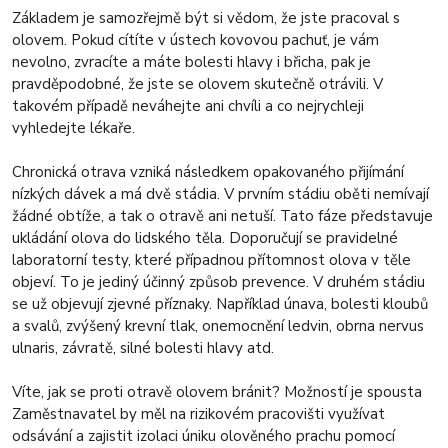
Základem je samozřejmě být si vědom, že jste pracoval s
olovem. Pokud cítíte v ústech kovovou pachuť, je vám
nevolno, zvracíte a máte bolesti hlavy i břicha, pak je
pravděpodobné, že jste se olovem skutečně otrávili. V
takovém případě neváhejte ani chvíli a co nejrychleji
vyhledejte lékaře.
Chronická otrava vzniká následkem opakovaného přijímání
nízkých dávek a má dvě stádia. V prvním stádiu oběti nemívají
žádné obtíže, a tak o otravě ani netuší. Tato fáze představuje
ukládání olova do lidského těla. Doporučují se pravidelné
laboratorní testy, které případnou přítomnost olova v těle
objeví. To je jediný účinný způsob prevence. V druhém stádiu
se už objevují zjevné příznaky. Například únava, bolesti kloubů
a svalů, zvýšený krevní tlak, onemocnění ledvin, obrna nervus
ulnaris, závratě, silné bolesti hlavy atd.
Víte, jak se proti otravě olovem bránit? Možností je spousta
Zaměstnavatel by měl na rizikovém pracovišti využívat
odsávání a zajistit izolaci úniku olověného prachu pomocí