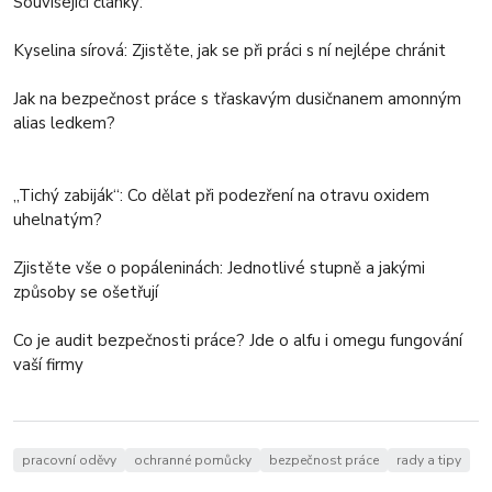
Související články:
Kyselina sírová: Zjistěte, jak se při práci s ní nejlépe chránit
Jak na bezpečnost práce s třaskavým dusičnanem amonným
alias ledkem?
„Tichý zabiják“: Co dělat při podezření na otravu oxidem
uhelnatým?
Zjistěte vše o popáleninách: Jednotlivé stupně a jakými
způsoby se ošetřují
Co je audit bezpečnosti práce? Jde o alfu i omegu fungování
vaší firmy
pracovní oděvy
ochranné pomůcky
bezpečnost práce
rady a tipy