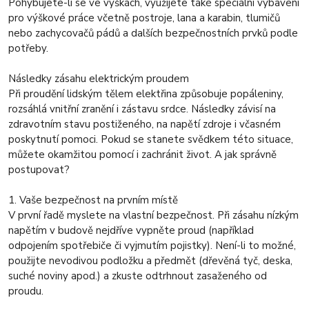
Pohybujete-li se ve výškách, využijete také speciální vybavení
pro výškové práce včetně postroje, lana a karabin, tlumičů
nebo zachycovačů pádů a dalších bezpečnostních prvků podle
potřeby.
Následky zásahu elektrickým proudem
Při proudění lidským tělem elektřina způsobuje popáleniny,
rozsáhlá vnitřní zranění i zástavu srdce. Následky závisí na
zdravotním stavu postiženého, na napětí zdroje i včasném
poskytnutí pomoci. Pokud se stanete svědkem této situace,
můžete okamžitou pomocí i zachránit život. A jak správně
postupovat?
1. Vaše bezpečnost na prvním místě
V první řadě myslete na vlastní bezpečnost. Při zásahu nízkým
napětím v budově nejdříve vypněte proud (například
odpojením spotřebiče či vyjmutím pojistky). Není-li to možné,
použijte nevodivou podložku a předmět (dřevěná tyč, deska,
suché noviny apod.) a zkuste odtrhnout zasaženého od
proudu.