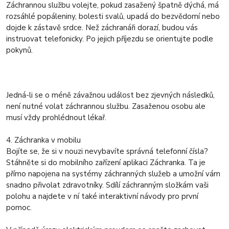
Záchrannou službu volejte, pokud zasažený špatně dýchá, má
rozsáhlé popáleniny, bolesti svalů, upadá do bezvědomí nebo
dojde k zástavě srdce. Než záchranáři dorazí, budou vás
instruovat telefonicky. Po jejich příjezdu se orientujte podle
pokynů.
Jedná-li se o méně závažnou událost bez zjevných následků,
není nutné volat záchrannou službu. Zasaženou osobu ale
musí vždy prohlédnout lékař.
4. Záchranka v mobilu
Bojíte se, že si v nouzi nevybavíte správná telefonní čísla?
Stáhněte si do mobilního zařízení aplikaci Záchranka. Ta je
přímo napojena na systémy záchranných služeb a umožní vám
snadno přivolat zdravotníky. Sdílí záchranným složkám vaši
polohu a najdete v ní také interaktivní návody pro první
pomoc.