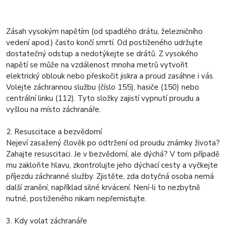
Zásah vysokým napětím (od spadlého drátu, železničního
vedení apod.) často končí smrtí. Od postiženého udržujte
dostatečný odstup a nedotýkejte se drátů. Z vysokého
napětí se může na vzdálenost mnoha metrů vytvořit
elektrický oblouk nebo přeskočit jiskra a proud zasáhne i vás.
Volejte záchrannou službu (číslo 155), hasiče (150) nebo
centrální linku (112). Tyto složky zajistí vypnutí proudu a
vyšlou na místo záchranáře.
2. Resuscitace a bezvědomí
Nejeví zasažený člověk po odtržení od proudu známky života?
Zahajte resuscitaci. Je v bezvědomí, ale dýchá? V tom případě
mu zakloňte hlavu, zkontrolujte jeho dýchací cesty a vyčkejte
příjezdu záchranné služby. Zjistěte, zda dotyčná osoba nemá
další zranění, například silné krvácení. Není-li to nezbytně
nutné, postiženého nikam nepřemisťujte.
3. Kdy volat záchranáře