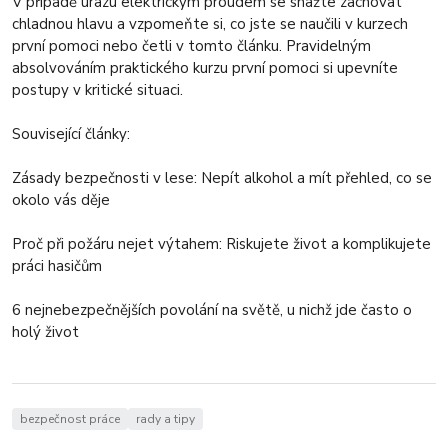
V případě úrazu elektrickým proudem se snažte zachovat
chladnou hlavu a vzpomeňte si, co jste se naučili v kurzech
první pomoci nebo četli v tomto článku. Pravidelným
absolvováním praktického kurzu první pomoci si upevníte
postupy v kritické situaci.
Související články:
Zásady bezpečnosti v lese: Nepít alkohol a mít přehled, co se
okolo vás děje
Proč při požáru nejet výtahem: Riskujete život a komplikujete
práci hasičům
6 nejnebezpečnějších povolání na světě, u nichž jde často o
holý život
bezpečnost práce
rady a tipy