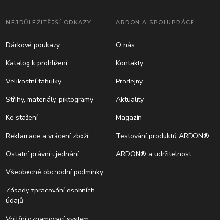
NEJDŮLEŽITĚJŠÍ ODKAZY
ARDON A SPOLUPRÁCE
Dárkové poukazy
O nás
Katalog k prohlížení
Kontakty
Velikostní tabulky
Prodejny
Střihy, materiály, piktogramy
Aktuality
Ke stažení
Magazín
Reklamace a vrácení zboží
Testování produktů ARDON®
Ostatní právní ujednání
ARDON® a udržitelnost
Všeobecné obchodní podmínky
Zásady zpracování osobních
údajů
Vnitřní oznamovací systém