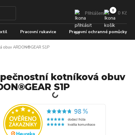
0 Kč
Přihlášení
xtil
Pracovní rukavice
Pracovní ochranné pomůcky
ková obuv ARDON®GEAR S1P
pečnostní kotníková obuv
DON®GEAR S1P