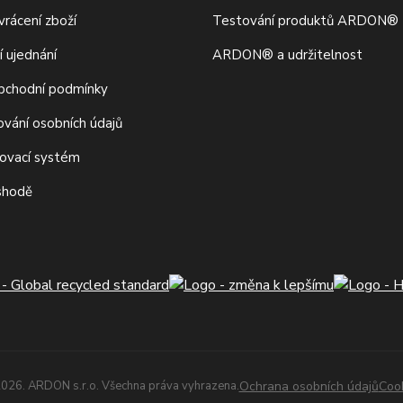
rácení zboží
Testování produktů ARDON®
í ujednání
ARDON® a udržitelnost
bchodní podmínky
ování osobních údajů
movací systém
 shodě
026. ARDON s.r.o. Všechna práva vyhrazena.
Ochrana osobních údajů
Coo