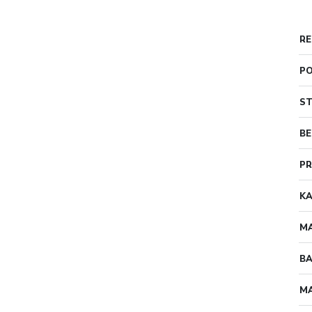
RE
PO
ST
BE
PR
KA
MA
B
MA