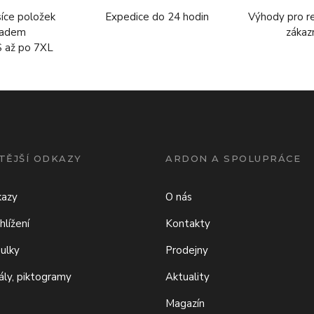
síce položek
Expedice do 24 hodin
Výhody pro r
ladem
zákaz
S až po 7XL
TĚJŠÍ ODKAZY
ARDON A SPOLUPRÁCE
kazy
O nás
hlížení
Kontakty
bulky
Prodejny
iály, piktogramy
Aktuality
Magazín