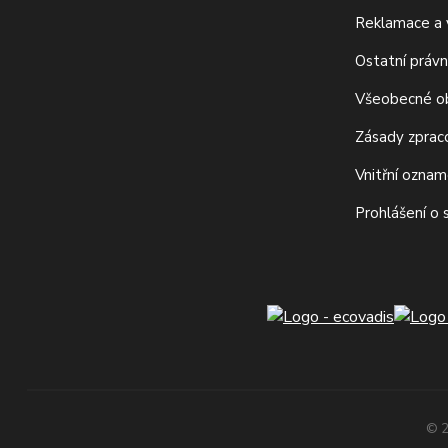
Reklamace a v
Ostatní právn
Všeobecné o
Zásady zprac
Vnitřní ozna
Prohlášení o
© 2