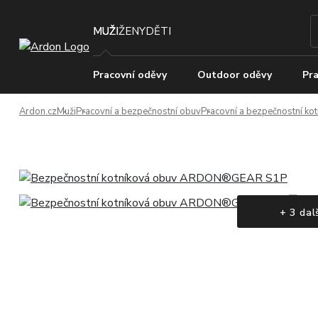
MUŽI
ŽENY
DĚTI
Pracovní oděvy
Outdoor oděvy
Pra
Ardon.cz
Muži
Pracovní a bezpečnostní obuv
Pracovní a bezpečnostní ko
+ 3 dal