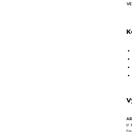
VE
K
V
AR
tř
Em