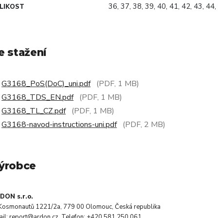
36, 37, 38, 39, 40, 41, 42, 43, 44,
LIKOST
e stažení
G3168_PoS(DoC)_uni.pdf
(PDF, 1 MB)
G3168_TDS_EN.pdf
(PDF, 1 MB)
G3168_TL_CZ.pdf
(PDF, 1 MB)
G3168-navod-instructions-uni.pdf
(PDF, 2 MB)
ýrobce
DON s.r.o.
. Kosmonautů 1221/2a, 779 00 Olomouc, Česká republika
ail: report@ardon.cz, Telefon: +420 581 250 061