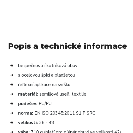
Popis a technické informace
bezpečnostní kotníková obuv
s ocelovou špicí a planžetou
reflexní aplikace na svršku
materiál:
semišová useň, textilie
podešev:
PU/PU
norma:
EN ISO 20345:2011 S1 P SRC
velikosti:
36 - 48
váha:
710 g (platí pro půlpár obuvi ve velikosti 42)