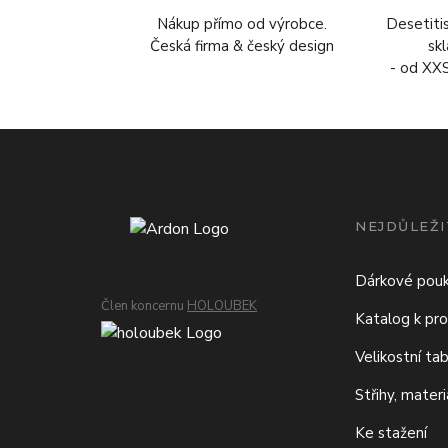
Nákup přímo od výrobce.
Desetiti
Česká firma & český design
sk
- od XX
NEJDŮLEŽI
Dárkové pou
Člen koncernu
HOLOUBEK
Katalog k pro
Velikostní ta
Střihy, mater
Ke stažení