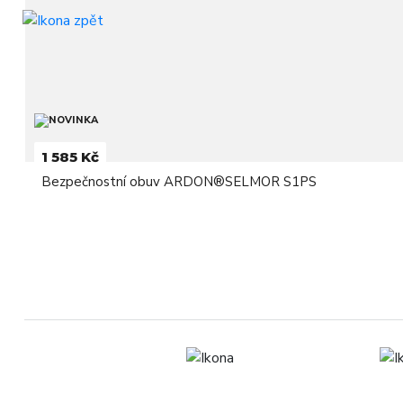
1 585 Kč
Bezpečnostní obuv ARDON®SELMOR S1PS