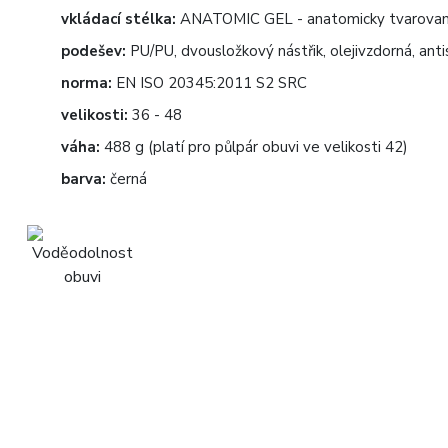
vkládací stélka:
ANATOMIC GEL - anatomicky tvarovaná 
podešev:
PU/PU, dvousložkový nástřik, olejivzdorná, anti
norma:
EN ISO 20345:2011 S2 SRC
velikosti:
36 - 48
váha:
488 g (platí pro půlpár obuvi ve velikosti 42)
barva:
černá