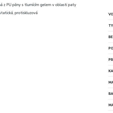
z PU pěny s tlumícím gelem v oblasti paty
statická, protiskluzová
V
TY
BE
PO
PR
KA
MA
B
MA