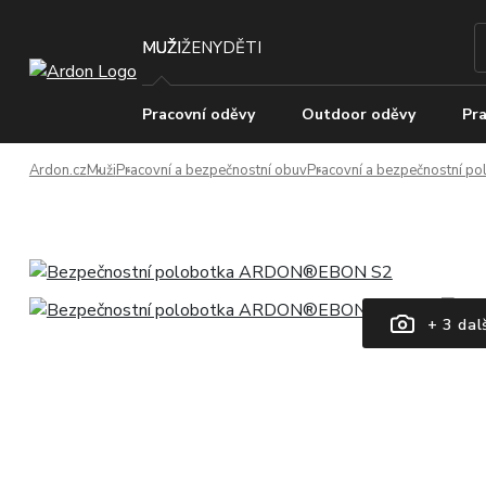
MUŽI
ŽENY
DĚTI
Pracovní oděvy
Outdoor oděvy
Pra
Ardon.cz
Muži
Pracovní a bezpečnostní obuv
Pracovní a bezpečnostní po
+ 3 dal