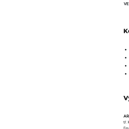
VE
K
V
AR
tř
Em