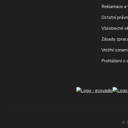
Reklamace a v
Ostatní právn
Všeobecné o
Zásady zprac
Vnitřní ozna
Prohlášení o
© 2