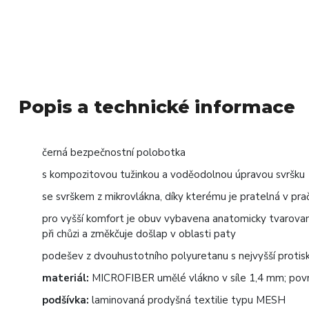
Popis a technické informace
černá bezpečnostní polobotka
s kompozitovou tužinkou a voděodolnou úpravou svršku
se svrškem z mikrovlákna, díky kterému je pratelná v pr
pro vyšší komfort je obuv vybavena anatomicky tvarovan
při chůzi a změkčuje došlap v oblasti paty
podešev z dvouhustotního polyuretanu s nejvyšší protisk
materiál:
MICROFIBER umělé vlákno v síle 1,4 mm; pov
podšívka:
laminovaná prodyšná textilie typu MESH