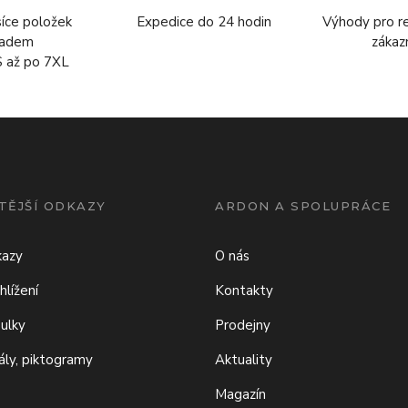
síce položek
Expedice do 24 hodin
Výhody pro r
ladem
zákaz
S až po 7XL
TĚJŠÍ ODKAZY
ARDON A SPOLUPRÁCE
kazy
O nás
hlížení
Kontakty
bulky
Prodejny
iály, piktogramy
Aktuality
Magazín