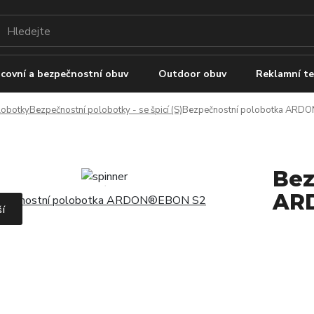
covní a bezpečnostní obuv
Outdoor obuv
Reklamní te
lobotky
Bezpečnostní polobotky - se špicí (S)
Bezpečnostní polobotka ARD
Bez
AR
ší