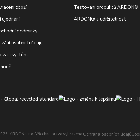
rácení zboží
Testování produktů ARDON®
í ujednání
ARDON® a udržitelnost
bchodní podmínky
ování osobních údajů
movací systém
 shodě
026. ARDON s.r.o. Všechna práva vyhrazena.
Ochrana osobních údajů
Coo