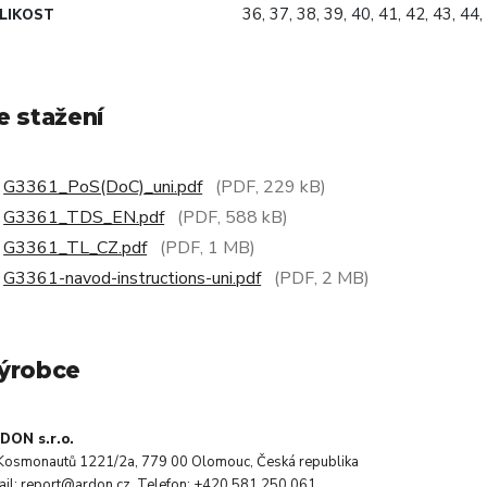
36, 37, 38, 39, 40, 41, 42, 43, 44,
LIKOST
e stažení
G3361_PoS(DoC)_uni.pdf
(PDF, 229 kB)
G3361_TDS_EN.pdf
(PDF, 588 kB)
G3361_TL_CZ.pdf
(PDF, 1 MB)
G3361-navod-instructions-uni.pdf
(PDF, 2 MB)
ýrobce
DON s.r.o.
. Kosmonautů 1221/2a, 779 00 Olomouc, Česká republika
ail: report@ardon.cz, Telefon: +420 581 250 061