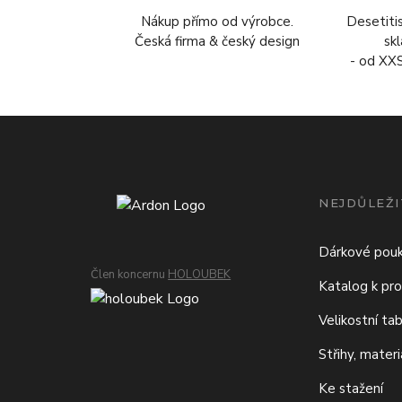
Nákup přímo od výrobce.
Desetiti
Česká firma & český design
sk
- od XX
NEJDŮLEŽI
Dárkové pou
Člen koncernu
HOLOUBEK
Katalog k pro
Velikostní ta
Střihy, mater
Ke stažení