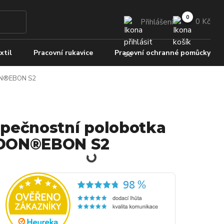
0 Kč
Přihlášení
xtil
Pracovní rukavice
Pracovní ochranné pomůcky
ON®EBON S2
pečnostní polobotka
DON®EBON S2