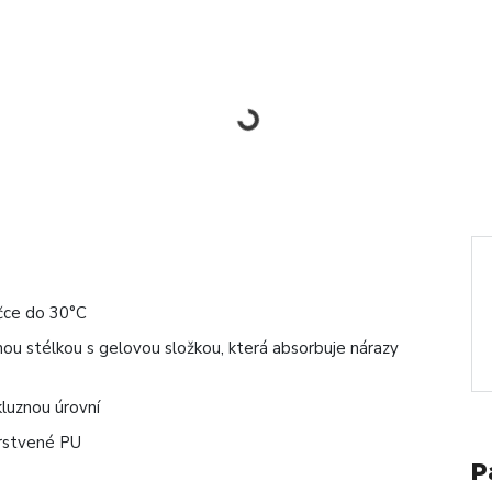
ačce do 30°C
ou stélkou s gelovou složkou, která absorbuje nárazy
luznou úrovní
rstvené PU
P