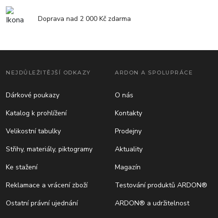
Doprava nad 2 000 Kč zdarma
NEJDŮLEŽITĚJŠÍ ODKAZY
ARDON A SPOLUPRÁCE
Dárkové poukazy
O nás
Katalog k prohlížení
Kontakty
Velikostní tabulky
Prodejny
Střihy, materiály, piktogramy
Aktuality
Ke stažení
Magazín
Reklamace a vrácení zboží
Testování produktů ARDON®
Ostatní právní ujednání
ARDON® a udržitelnost