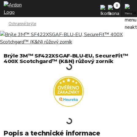
Menu
Ochranné brýle
Brýle 3M™ SF422XSGAF-BLU-EU, SecureFit™
400X Scotchgard™ (K&N) růžový zorník
Popis a technické informace