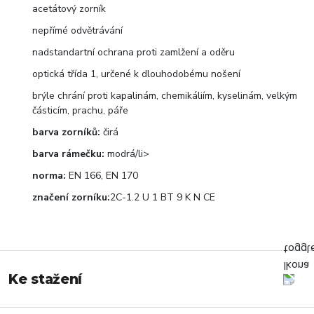
acetátový zorník
nepřímé odvětrávání
nadstandartní ochrana proti zamlžení a oděru
optická třída 1, určené k dlouhodobému nošení
brýle chrání proti kapalinám, chemikáliím, kyselinám, velkým
částicím, prachu, páře
barva zorníků:
čirá
barva rámečku:
modrá/li>
norma:
EN 166, EN 170
značení zorníku:
2C-1.2 U 1 BT 9 K N CE
Ke stažení