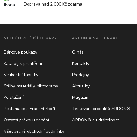
Doprava nad 2 000 Kč zdarma
NEJDŮLEŽITĚJŠÍ ODKAZY
ARDON A SPOLUPRÁCE
Dárkové poukazy
O nás
Katalog k prohlížení
Kontakty
Velikostní tabulky
Prodejny
Střihy, materiály, piktogramy
Aktuality
Ke stažení
Magazín
Reklamace a vrácení zboží
Testování produktů ARDON®
Ostatní právní ujednání
ARDON® a udržitelnost
Všeobecné obchodní podmínky