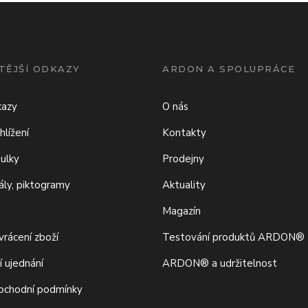
TĚJŠÍ ODKAZY
ARDON A SPOLUPRÁCE
kazy
O nás
hlížení
Kontakty
bulky
Prodejny
iály, piktogramy
Aktuality
Magazín
rácení zboží
Testování produktů ARDON®
í ujednání
ARDON® a udržitelnost
bchodní podmínky