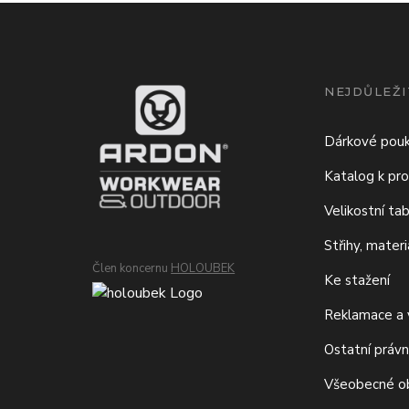
NEJDŮLEŽI
Dárkové pou
Katalog k pro
Velikostní ta
Střihy, mater
Člen koncernu
HOLOUBEK
Ke stažení
Reklamace a v
Ostatní právn
Všeobecné o