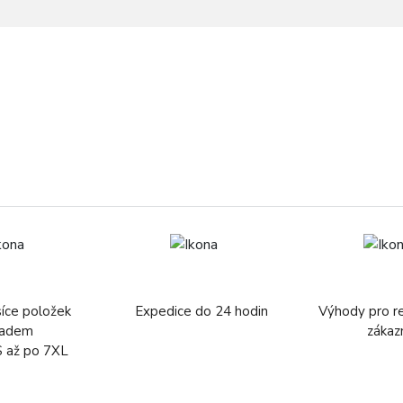
síce položek
Expedice do 24 hodin
Výhody pro r
ladem
zákaz
S až po 7XL