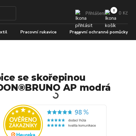
0 Kč
Přihlášení
xtil
Pracovní rukavice
Pracovní ochranné pomůcky
ice se skořepinou
DON®BRUNO AP modrá