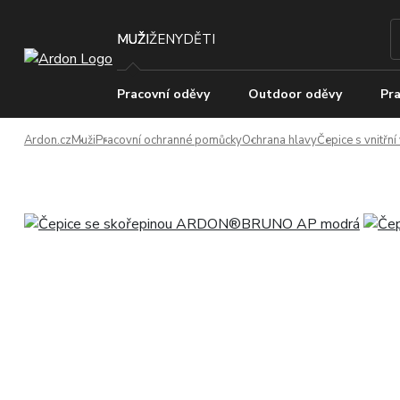
MUŽI
ŽENY
DĚTI
Pracovní oděvy
Outdoor oděvy
Pra
Ardon.cz
Muži
Pracovní ochranné pomůcky
Ochrana hlavy
Čepice s vnitřn