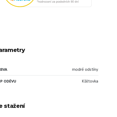
arametry
modré odstíny
ARVA
Kšiltovka
P ODĚVU
e stažení