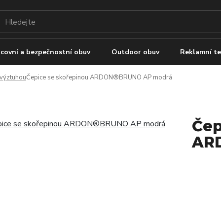
covní a bezpečnostní obuv
Outdoor obuv
Reklamní te
í výztuhou
Čepice se skořepinou ARDON®BRUNO AP modrá
Čep
AR