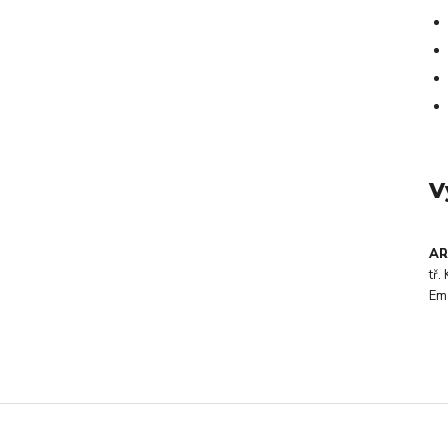
V
AR
tř
Em