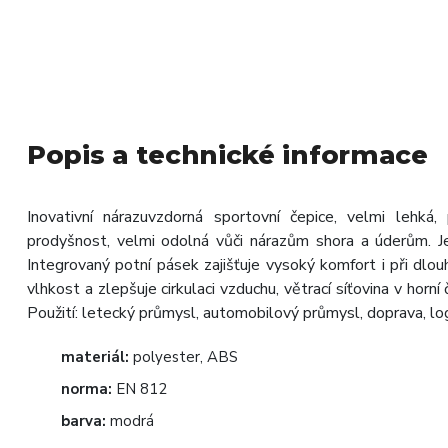
Popis a technické informace
Inovativní nárazuvzdorná sportovní čepice, velmi lehk
prodyšnost, velmi odolná vůči nárazům shora a úderům. J
Integrovaný potní pásek zajišťuje vysoký komfort i při dlo
vlhkost a zlepšuje cirkulaci vzduchu, větrací síťovina v horn
Použití: letecký průmysl, automobilový průmysl, doprava, log
materiál:
polyester, ABS
norma:
EN 812
barva:
modrá