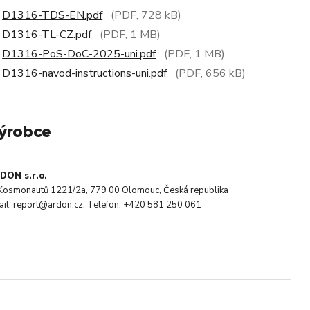
D1316-TDS-EN.pdf
(PDF, 728 kB)
D1316-TL-CZ.pdf
(PDF, 1 MB)
D1316-PoS-DoC-2025-uni.pdf
(PDF, 1 MB)
D1316-navod-instructions-uni.pdf
(PDF, 656 kB)
ýrobce
DON s.r.o.
. Kosmonautů 1221/2a, 779 00 Olomouc, Česká republika
ail: report@ardon.cz, Telefon: +420 581 250 061