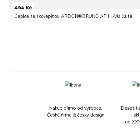
494 Kč
Čepice se skořepinou ARDON®BRUNO AP Hi-Vis žlutá
Nákup přímo od výrobce.
Desetiti
Česká firma & český design
sk
- od XX