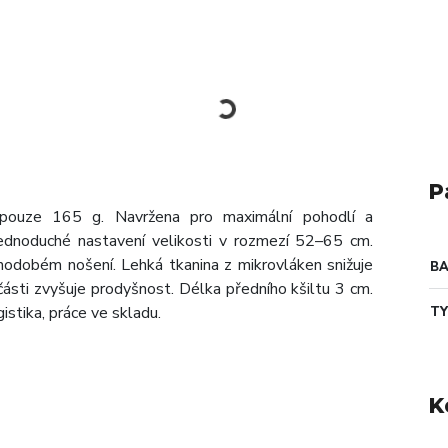
P
á, pouze 165 g. Navržena pro maximální pohodlí a
ednoduché nastavení velikosti v rozmezí 52–65 cm.
uhodobém nošení. Lehká tkanina z mikrovláken snižuje
B
í části zvyšuje prodyšnost. Délka předního kšiltu 3 cm.
istika, práce ve skladu.
TY
K