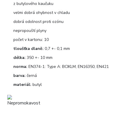
z butylového kaučuku
velmi dobrá ohybnost v chladu
dobrá odolnost proti ozónu
nepropouští plyny
počet v kartonu: 10
tloušťka dlaně:
0,7 +- 0,1 mm
délka:
350 +- 10 mm
norma:
EN374-1: Type A: BCIKLM, EN16350, EN421
barva:
černá
materiál:
butyl