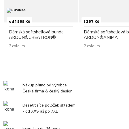
od 1 585 Kč
1 287 Kč
Dámská softshellová bunda
Dámská softshellová 
ARDON®CREATRON®
ARDON®ANIMA
2 colours
2 colours
Nákup přímo od výrobce.
Česká firma & český design
Desetitisíce položek skladem
- od XXS až po 7XL
Expedice do 24 hodin