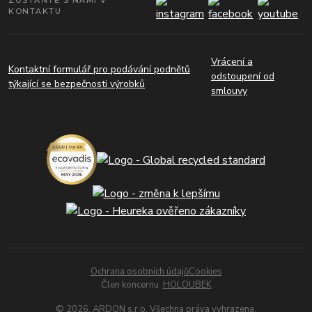
ZŮSTAŇTE S NÁMI V
KONTAKTU
Vrácení a
Kontaktní formulář pro podávání podnětů
odstoupení od
týkající se bezpečnosti výrobků
smlouvy
Ochrana osobních údajů
Cookies
Člen koncernu
HOLOUBEK
© 2026. ARDON s.r.o. Všechna práva vyhrazena.