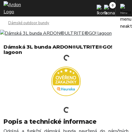
Menu
Dámské outdoor bundy
Dámská 3L bunda ARDON®ULTRITE®GO!
lagoon
Popis a technické informace
Odolná a funkční dámská bunda navržená do náročných