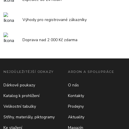
Výhody pro registrované zákazníky
Doprava nad 2 000 Kč zdarma
NEJDŮLEŽITĚJŠÍ ODKAZY
ARDON A SPOLUPRÁCE
Dárkové poukazy
O nás
Katalog k prohlížení
Kontakty
Velikostní tabulky
Prodejny
Střihy, materiály, piktogramy
Aktuality
Ke stažení
Magazín