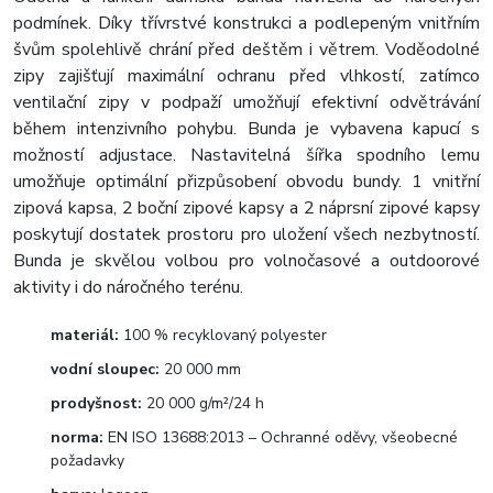
podmínek. Díky třívrstvé konstrukci a podlepeným vnitřním
švům spolehlivě chrání před deštěm i větrem. Voděodolné
zipy zajišťují maximální ochranu před vlhkostí, zatímco
ventilační zipy v podpaží umožňují efektivní odvětrávání
během intenzivního pohybu. Bunda je vybavena kapucí s
možností adjustace. Nastavitelná šířka spodního lemu
umožňuje optimální přizpůsobení obvodu bundy. 1 vnitřní
zipová kapsa, 2 boční zipové kapsy a 2 náprsní zipové kapsy
poskytují dostatek prostoru pro uložení všech nezbytností.
Bunda je skvělou volbou pro volnočasové a outdoorové
aktivity i do náročného terénu.
materiál:
100 % recyklovaný polyester
vodní sloupec:
20 000 mm
prodyšnost:
20 000 g/m²/24 h
norma:
EN ISO 13688:2013 – Ochranné oděvy, všeobecné
požadavky