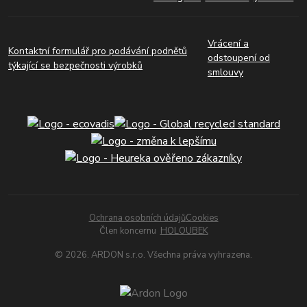
Vrácení a
Kontaktní formulář pro podávání podnětů
odstoupení od
týkající se bezpečnosti výrobků
smlouvy
Ochrana osobních údajů
Cookies
Člen koncernu
HOLOUBEK
© 2026. ARDON s.r.o. Všechna práva vyhrazena.