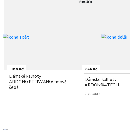
1 188 Kč
724 Kč
Dámské kalhoty
Dámské kalhoty
ARDON®REFIWAN® tmavě
ARDON®4TECH
šedá
2 colours