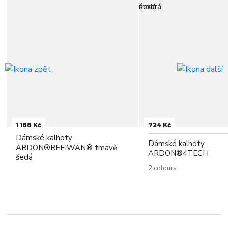
1 188 Kč
724 Kč
Dámské kalhoty
Dámské kalhoty
ARDON®REFIWAN® tmavě
ARDON®4TECH
šedá
2 colours