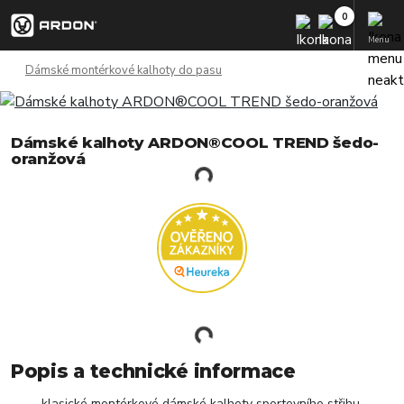
Menu
Dámské montérkové kalhoty do pasu
Dámské kalhoty ARDON®COOL TREND šedo-
oranžová
Popis a technické informace
klasické montérkové dámské kalhoty sportovního střihu,