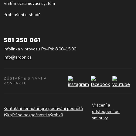
Vnitřní oznamovací systém
Prohlášení o shodě
581 250 061
Infolinka v provozu Po–Pá: 8:00–15:00
info@ardon.cz
ZŮSTAŇTE S NÁMI V
KONTAKTU
Vrácení a
Kontaktní formulář pro podávání podnětů
odstoupení od
týkající se bezpečnosti výrobků
smlouvy