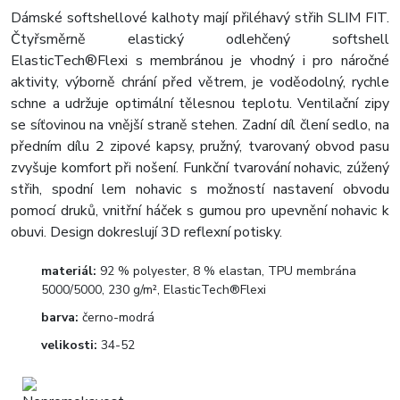
Dámské softshellové kalhoty mají přiléhavý střih SLIM FIT.
Čtyřsměrně elastický odlehčený softshell
ElasticTech®Flexi s membránou je vhodný i pro náročné
aktivity, výborně chrání před větrem, je voděodolný, rychle
schne a udržuje optimální tělesnou teplotu. Ventilační zipy
se síťovinou na vnější straně stehen. Zadní díl člení sedlo, na
předním dílu 2 zipové kapsy, pružný, tvarovaný obvod pasu
zvyšuje komfort při nošení. Funkční tvarování nohavic, zúžený
střih, spodní lem nohavic s možností nastavení obvodu
pomocí druků, vnitřní háček s gumou pro upevnění nohavic k
obuvi. Design dokreslují 3D reflexní potisky.
materiál:
92 % polyester, 8 % elastan, TPU membrána
5000/5000, 230 g/m², ElasticTech®Flexi
barva:
černo-modrá
velikosti:
34-52