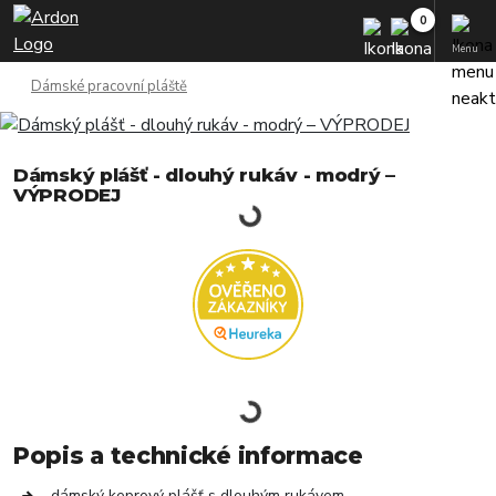
Menu
Dámské pracovní pláště
Dámský plášť - dlouhý rukáv - modrý –
VÝPRODEJ
Popis a technické informace
dámský keprový plášť s dlouhým rukávem