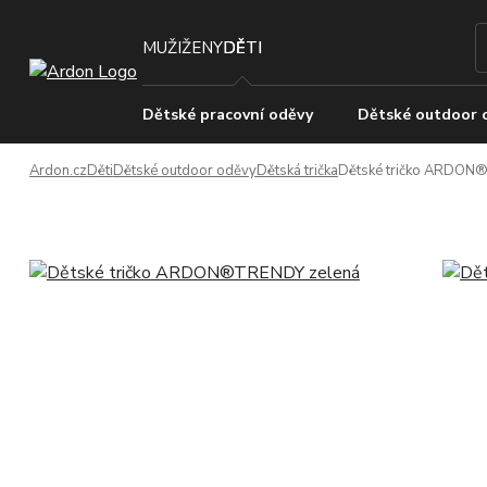
MUŽI
ŽENY
DĚTI
Dětské pracovní oděvy
Dětské outdoor 
Ardon.cz
Děti
Dětské outdoor oděvy
Dětská trička
Dětské tričko ARDON