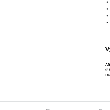
V
AR
tř
Em