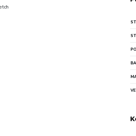
S
ST
PO
B
MA
VE
K