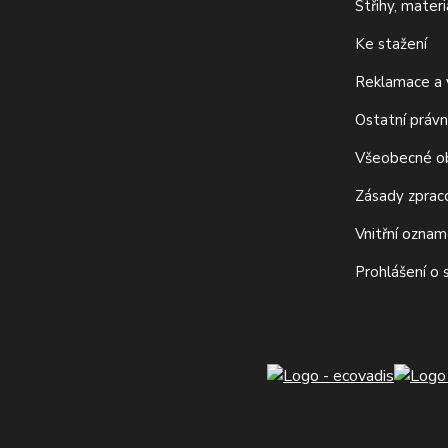
Střihy, mater
Ke stažení
Reklamace a v
Ostatní právn
Všeobecné o
Zásady zprac
Vnitřní ozna
Prohlášení o