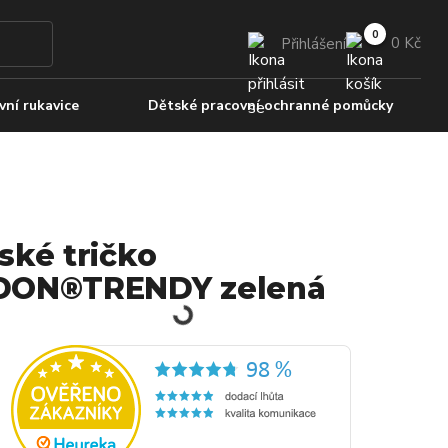
0 Kč
Přihlášení
ní rukavice
Dětské pracovní ochranné pomůcky
ské tričko
DON®TRENDY zelená