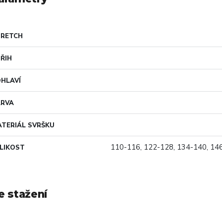
TRETCH
ŘIH
HLAVÍ
ARVA
TERIÁL SVRŠKU
110-116, 122-128, 134-140, 14
LIKOST
e stažení