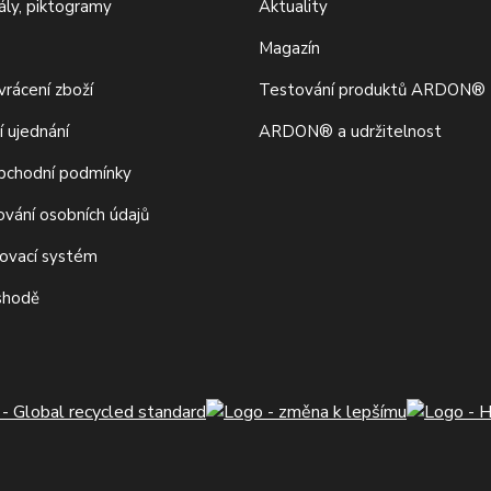
iály, piktogramy
Aktuality
Magazín
rácení zboží
Testování produktů ARDON®
í ujednání
ARDON® a udržitelnost
bchodní podmínky
ování osobních údajů
movací systém
 shodě