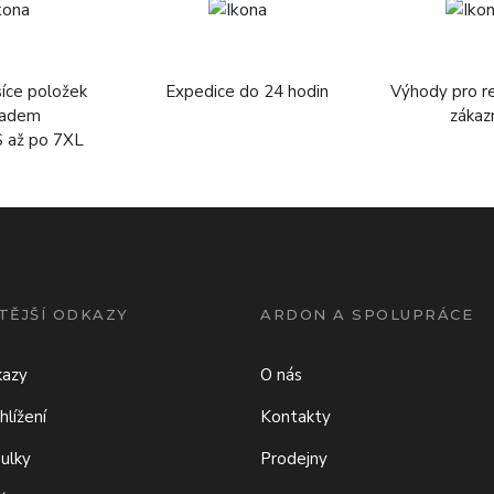
síce položek
Expedice do 24 hodin
Výhody pro r
ladem
zákaz
S až po 7XL
TĚJŠÍ ODKAZY
ARDON A SPOLUPRÁCE
kazy
O nás
hlížení
Kontakty
bulky
Prodejny