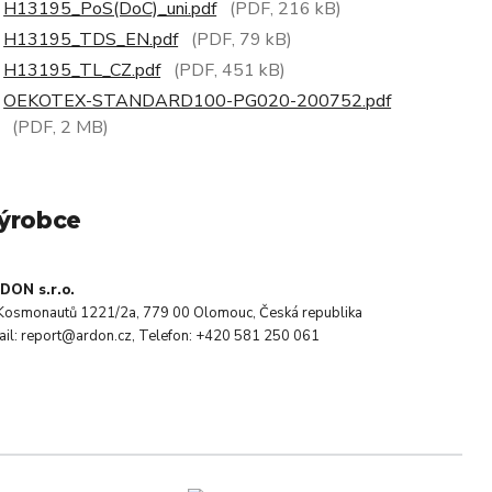
H13195_PoS(DoC)_uni.pdf
(PDF, 216 kB)
H13195_TDS_EN.pdf
(PDF, 79 kB)
H13195_TL_CZ.pdf
(PDF, 451 kB)
OEKOTEX-STANDARD100-PG020-200752.pdf
(PDF, 2 MB)
ýrobce
DON s.r.o.
. Kosmonautů 1221/2a, 779 00 Olomouc, Česká republika
ail: report@ardon.cz, Telefon: +420 581 250 061