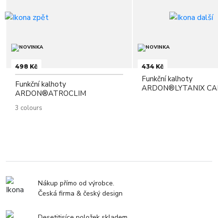
498 Kč
434 Kč
Funkční kalhoty
Funkční kalhoty
ARDON®LYTANIX CAM
ARDON®ATROCLIM
3 colours
Nákup přímo od výrobce.
Česká firma & český design
Desetitisíce položek skladem