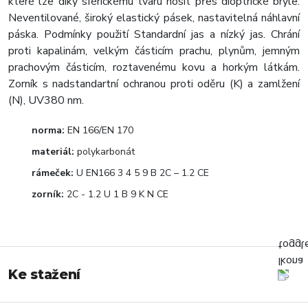
které lze díky sférickému tvaru nosit přes dioptrické brýle.
Neventilované, široký elastický pásek, nastavitelná náhlavní
páska. Podmínky použití Standardní jas a nízký jas. Chrání
proti kapalinám, velkým částicím prachu, plynům, jemným
prachovým částicím, roztavenému kovu a horkým látkám.
Zorník s nadstandartní ochranou proti oděru (K) a zamlžení
(N), UV380 nm.
norma:
EN 166/EN 170
materiál:
polykarbonát
rámeček:
U EN166 3 4 5 9 B 2C – 1.2 CE
zorník:
2C - 1.2 U 1 B 9 K N CE
Ke stažení