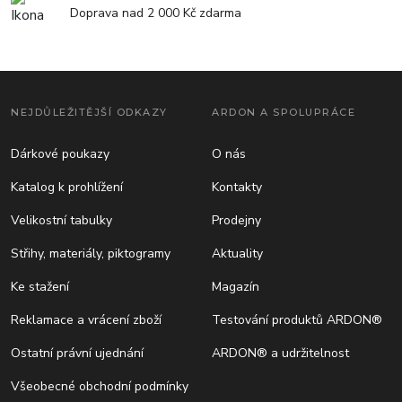
Doprava nad 2 000 Kč zdarma
NEJDŮLEŽITĚJŠÍ ODKAZY
ARDON A SPOLUPRÁCE
Dárkové poukazy
O nás
Katalog k prohlížení
Kontakty
Velikostní tabulky
Prodejny
Střihy, materiály, piktogramy
Aktuality
Ke stažení
Magazín
Reklamace a vrácení zboží
Testování produktů ARDON®
Ostatní právní ujednání
ARDON® a udržitelnost
Všeobecné obchodní podmínky