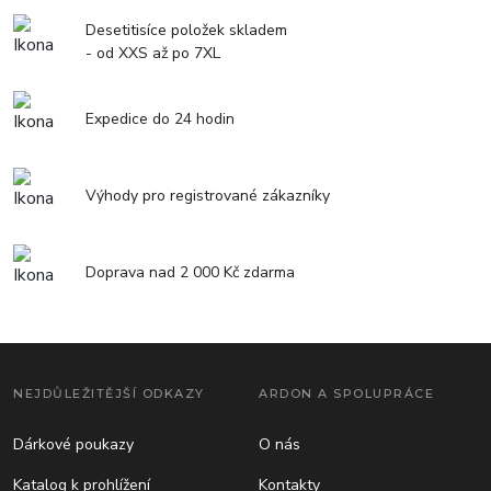
Desetitisíce položek skladem
- od XXS až po 7XL
Expedice do 24 hodin
Výhody pro registrované zákazníky
Doprava nad 2 000 Kč zdarma
NEJDŮLEŽITĚJŠÍ ODKAZY
ARDON A SPOLUPRÁCE
Dárkové poukazy
O nás
Katalog k prohlížení
Kontakty