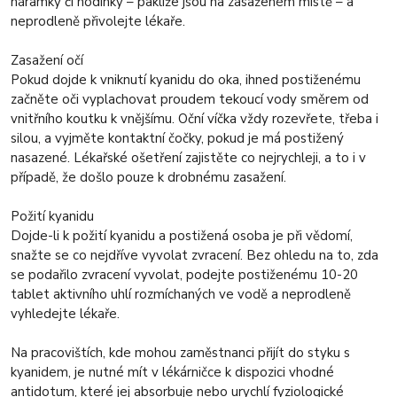
náramky či hodinky – pakliže jsou na zasaženém místě – a
neprodleně přivolejte lékaře.
Zasažení očí
Pokud dojde k vniknutí kyanidu do oka, ihned postiženému
začněte oči vyplachovat proudem tekoucí vody směrem od
vnitřního koutku k vnějšímu. Oční víčka vždy rozevřete, třeba i
silou, a vyjměte kontaktní čočky, pokud je má postižený
nasazené. Lékařské ošetření zajistěte co nejrychleji, a to i v
případě, že došlo pouze k drobnému zasažení.
Požití kyanidu
Dojde-li k požití kyanidu a postižená osoba je při vědomí,
snažte se co nejdříve vyvolat zvracení. Bez ohledu na to, zda
se podařilo zvracení vyvolat, podejte postiženému 10-20
tablet aktivního uhlí rozmíchaných ve vodě a neprodleně
vyhledejte lékaře.
Na pracovištích, kde mohou zaměstnanci přijít do styku s
kyanidem, je nutné mít v lékárničce k dispozici vhodné
antidotum, které jej absorbuje nebo urychlí fyziologické