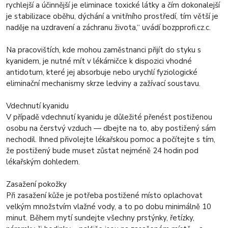
rychlejší a účinnější je eliminace toxické látky a čím dokonalejší
je stabilizace oběhu, dýchání a vnitřního prostředí, tím větší je
naděje na uzdravení a záchranu života,“ uvádí bozpprofi.cz.c.
Na pracovištích, kde mohou zaměstnanci přijít do styku s
kyanidem, je nutné mít v lékárničce k dispozici vhodné
antidotum, které jej absorbuje nebo urychlí fyziologické
eliminační mechanismy skrze ledviny a zažívací soustavu.
Vdechnutí kyanidu
V případě vdechnutí kyanidu je důležité přenést postiženou
osobu na čerstvý vzduch — dbejte na to, aby postižený sám
nechodil. Ihned přivolejte lékařskou pomoc a počítejte s tím,
že postižený bude muset zůstat nejméně 24 hodin pod
lékařským dohledem.
Zasažení pokožky
Při zasažení kůže je potřeba postižené místo oplachovat
velkým množstvím vlažné vody, a to po dobu minimálně 10
minut. Během mytí sundejte všechny prstýnky, řetízky,