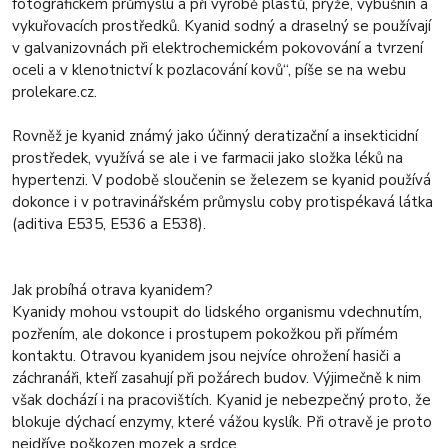
fotografickém průmyslu a při výrobě plastů, pryže, výbušnin a
vykuřovacích prostředků. Kyanid sodný a draselný se používají
v galvanizovnách při elektrochemickém pokovování a tvrzení
oceli a v klenotnictví k pozlacování kovů“, píše se na webu
prolekare.cz.
Rovněž je kyanid známý jako účinný deratizační a insekticidní
prostředek, využívá se ale i ve farmacii jako složka léků na
hypertenzi. V podobě sloučenin se železem se kyanid používá
dokonce i v potravinářském průmyslu coby protispékavá látka
(aditiva E535, E536 a E538).
Jak probíhá otrava kyanidem?
Kyanidy mohou vstoupit do lidského organismu vdechnutím,
pozřením, ale dokonce i prostupem pokožkou při přímém
kontaktu. Otravou kyanidem jsou nejvíce ohrožení hasiči a
záchranáři, kteří zasahují při požárech budov. Výjimečně k nim
však dochází i na pracovištích. Kyanid je nebezpečný proto, že
blokuje dýchací enzymy, které vážou kyslík. Při otravě je proto
nejdříve poškozen mozek a srdce.