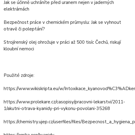
Jak se účinně uchráníte před uranem nejen v jaderných
elektrárnách
Bezpečnost práce v chemickém průmyslu: Jak se vyhnout
otravě či poleptání?
Strojírenský olej ohrožuje v práci až 500 tisíc Čechů, riskují
kloubní nemoci
Použité zdroje:
https://www.wikiskripta.eu/w/Intoxikace_kyanovod%C3%ADke
https://www.prolekare.cz/casopisy/pracovni-lekarstvi/2011-
1/akutni-otrava-kyanidy-pri-vykonu-povolani-35268
https://chemistry.ujep.cz/userfiles/files/Bezpecnost_a_hygiena_