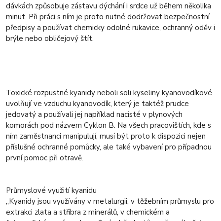
dávkách způsobuje zástavu dýchání i srdce už během několika
minut. Při práci s ním je proto nutné dodržovat bezpečnostní
předpisy a používat chemicky odolné rukavice, ochranný oděv i
brýle nebo obličejový štít.
Toxické rozpustné kyanidy neboli soli kyseliny kyanovodíkové
uvolňují ve vzduchu kyanovodík, který je taktéž prudce
jedovatý a používali jej například nacisté v plynových
komorách pod názvem Cyklon B. Na všech pracovištích, kde s
ním zaměstnanci manipulují, musí být proto k dispozici nejen
příslušné ochranné pomůcky, ale také vybavení pro případnou
první pomoc při otravě.
Průmyslové využití kyanidu
„Kyanidy jsou využívány v metalurgii, v těžebním průmyslu pro
extrakci zlata a stříbra z minerálů, v chemickém a