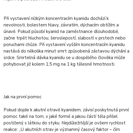
Při vystavení nízkým koncentracím kyanidu dochází k
nevolnosti, bolestem hlavy, závratím, dýchacím obtížím a
únavě. Pokud působí kyanid na zaměstnance dlouhodobě,
začne trpět hluchotou, šeroslepostí, slabostí v prstech nebo
poruchami chůze. Při vystavení vyšším koncentracím kyanidu
nastává do několika minut smrt způsobená zástavou dýchání a
srdce. Smrtelná dávka kyanidu se u dospělého člověka může
pohybovat již kolem 1,5 mg na 1 kg tělesné hmotnosti.
Jak na první pomoc
Pokud dojde k akutní otravě kyanidem, závisí poskytnutá první
pomoc také na tom, v jaké formě a jakou částí těla přišel
postižený s látkou do styku. Nejdůležitější je ovšem rychlost
reakce: „U akutních otrav je významný časový faktor – čím