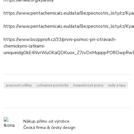
https://arnika.org/kyanidy
https://www.pentachemicals.eu/data/Bezpecnostni_listy/cz
https://www.pentachemicals.eu/data/Bezpecnostni_listy/cz
https://www.bozpprofi.cz/33/prvni-pomoc-pri-otravach-
chemickymi-latkami-
uniqueidgOkE4NvrWuOKaQDKuox_Z7rvDxMupppPO8DwpRwF
pracovní oděvy
ochranné pomůcky
bezpečnost práce
rady a tipy
Nákup přímo od výrobce.
Česká firma & český design