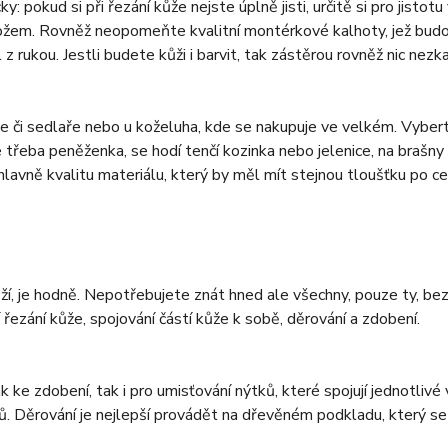
pokud si při řezání kůže nejste úplně jisti, určitě si pro jistot
 nožem. Rovněž neopomeňte kvalitní montérkové kalhoty, jež budou
z rukou. Jestli budete kůži i barvit, tak zástěrou rovněž nic nezka
e či sedlaře nebo u koželuha, kde se nakupuje ve velkém. Vyberte
e třeba peněženka, se hodí tenčí kozinka nebo jelenice, na brašny
 hlavně kvalitu materiálu, který by měl mít stejnou tloušťku po 
kůží, je hodně. Nepotřebujete znát hned ale všechny, pouze ty, be
řezání kůže, spojování částí kůže k sobě, děrování a zdobení.
k ke zdobení, tak i pro umisťování nýtků, které spojují jednotlivé
ů. Děrování je nejlepší provádět na dřevěném podkladu, který se