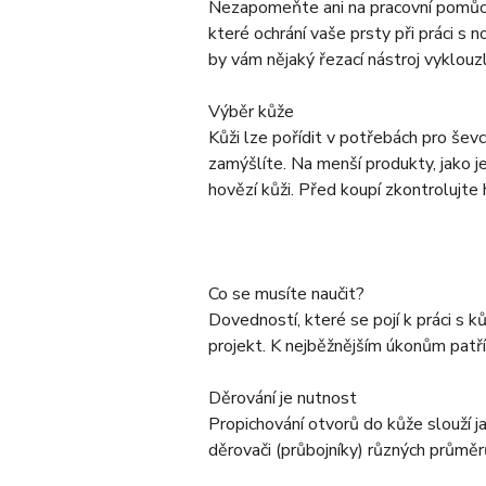
Nezapomeňte ani na pracovní pomůcky: 
které ochrání vaše prsty při práci s
by vám nějaký řezací nástroj vyklouzl 
Výběr kůže
Kůži lze pořídit v potřebách pro ševc
zamýšlíte. Na menší produkty, jako j
hovězí kůži. Před koupí zkontrolujte
Co se musíte naučit?
Dovedností, které se pojí k práci s 
projekt. K nejběžnějším úkonům patří 
Děrování je nutnost
Propichování otvorů do kůže slouží ja
děrovači (průbojníky) různých průměr