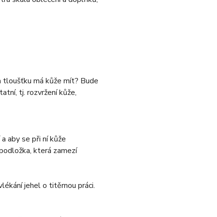
 a tloušťku má kůže mít? Bude
ní, tj. rozvržení kůže,
 a aby se při ní kůže
podložka, která zamezí
ékání jehel o titěrnou práci.