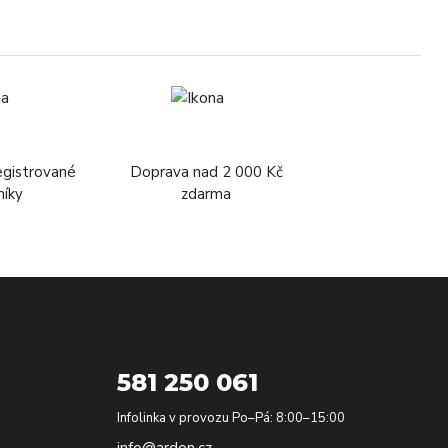
egistrované
Doprava nad 2 000 Kč
níky
zdarma
581 250 061
Infolinka v provozu Po–Pá: 8:00–15:00