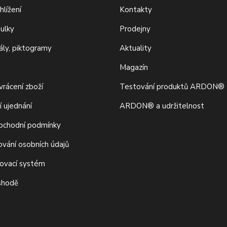
hlížení
Kontakty
bulky
Prodejny
iály, piktogramy
Aktuality
Magazín
rácení zboží
Testování produktů ARDON®
í ujednání
ARDON® a udržitelnost
bchodní podmínky
ování osobních údajů
movací systém
 shodě