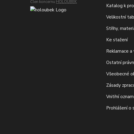
Člen koncernu
HOLOUBEK
Katalog k pro
Velikostní ta
Střihy, mater
Ke stažení
Reklamace a v
Ostatní právn
Všeobecné o
Zásady zprac
Vnitřní ozna
Prohlášení o