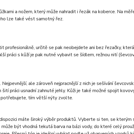
 nůžkami a nožem, který může nahradit i řezák na koberce. Na měře
ého lze také vést samotný řez.
it profesionálně, určitě se pak neobejdete ani bez řezačky, kter
ší práci s kůží je pak nutné vybavit se šídlem, režnou nití (ševcov
 Nejpevnější, ale zároveň nejpracnější z nich je sešívání ševcovsko
 šití práci usnadní zahnuté jehly. Kůži je také možné spojit kovov
 potřebujete, tím větší nýty zvolte.
 dispozici máte široký výběr produktů. Vyberte si ten, se který
u může být vhodná tekutá barva na bázi vody, do které celý prouž
preje. Přesný tón je ideální vybírat podle už obarvených vzorků 