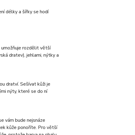
ní délky a šířky se hodí
á umožňuje rozdělit větší
ská dratev), jehlami, nýtky a
u dratví. Sešívat kůži je
ými nýty, které se do ní
m se vám bude nejsnáze
ek kůže ponoříte. Pro větší
kůže, protože barva na obalu