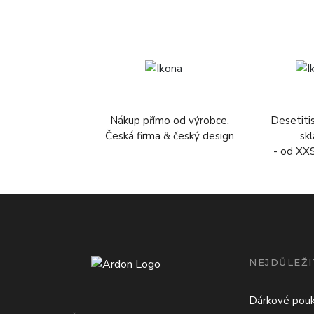
Nákup přímo od výrobce.
Desetiti
Česká firma & český design
sk
- od XX
NEJDŮLEŽI
Dárkové pou