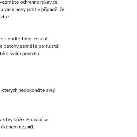
u vezměte ochranné rukavice,
 vaše nohy jistit v případě, že
zíte.
 ji podle toho, co s ní
 a batohy sáhněte po tlustší
celém svém povrchu.
z kterých nedokončíte svůj
 vrstvy kůže. Provádí se
 úkonem nezničí.