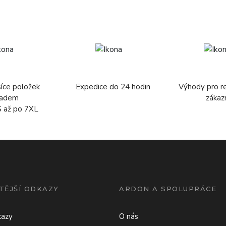
síce položek
Expedice do 24 hodin
Výhody pro r
ladem
zákaz
S až po 7XL
TĚJŠÍ ODKAZY
ARDON A SPOLUPRÁCE
kazy
O nás