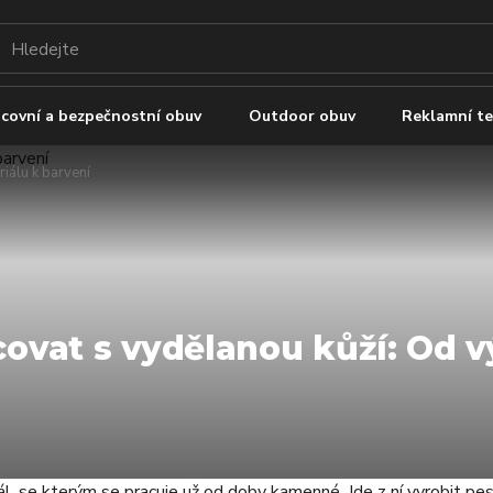
covní a bezpečnostní obuv
Outdoor obuv
Reklamní te
iálu k barvení
covat s vydělanou kůží: Od 
l, se kterým se pracuje už od doby kamenné. Jde z ní vyrobit pes