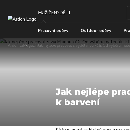
MUŽI
ŽENY
DĚTI
Pracovní oděvy
Outdoor oděvy
Pra
Ardon.cz
Magazín
Jak nejlépe pracovat s vydělanou kůží: Od výběru mater
Jak nejlépe pra
k barvení
Kůže je nenahraditelný pevný materiá