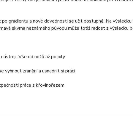
at po gradientu a nové dovednosti se učit postupně. Na výsledku s
 Tmavá skvrna neznámého původu může totiž radost z výsledku p
nástroji. Vše od nožů až po pily
se vyhnout zranění a usnadnit si práci
zpečnosti práce s křovinořezem