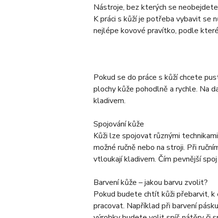
Nástroje, bez kterých se neobejdete
K práci s kůží je potřeba vybavit se
nejlépe kovové pravítko, podle kter
Pokud se do práce s kůží chcete pust
plochy kůže pohodlně a rychle. Na dal
kladivem.
Spojování kůže
Kůži lze spojovat různými technikami.
možné ručně nebo na stroji. Při ručním
vtloukají kladivem. Čím pevnější spoj
Barvení kůže – jakou barvu zvolit?
Pokud budete chtít kůži přebarvit, k
pracovat. Například při barvení pásk
výrobky budete volit spíš nátěry či s