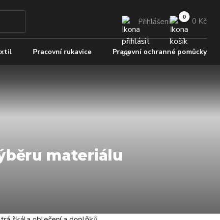
0 Kč
Přihlášení
xtil
Pracovní rukavice
Pracovní ochranné pomůcky
výběru materiálu
trá škála oblečení a doplňků,