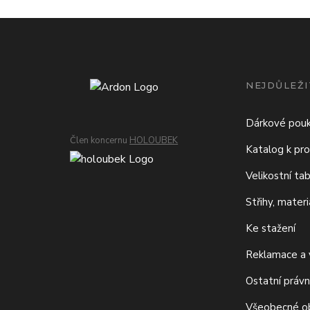
NEJDŮLEŽI
Dárkové pou
Člen koncernu
HOLOUBEK
Katalog k pro
Velikostní ta
Střihy, mater
Ke stažení
Reklamace a v
Ostatní právn
Všeobecné o