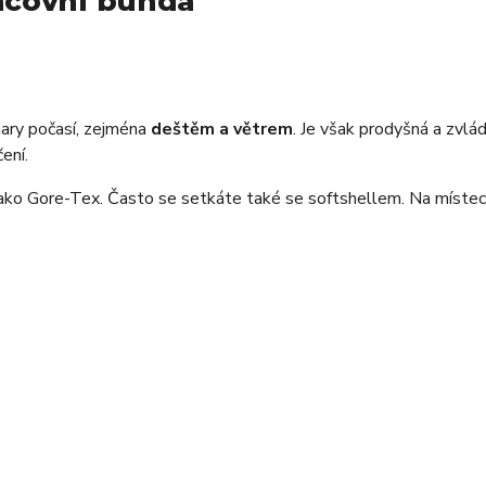
racovní bunda
mary počasí, zejména
deštěm a větrem
. Je však prodyšná a zvl
ení.
jako Gore-Tex. Často se setkáte také se softshellem. Na míste