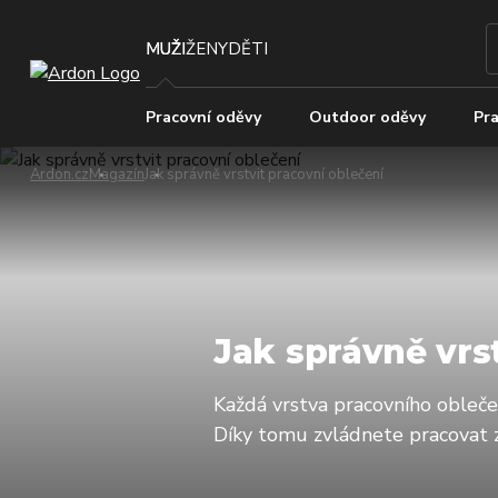
MUŽI
ŽENY
DĚTI
Pracovní oděvy
Outdoor oděvy
Pra
Ardon.cz
Magazín
Jak správně vrstvit pracovní oblečení
Jak správně vrs
Každá vrstva pracovního oblečen
Díky tomu zvládnete pracovat z