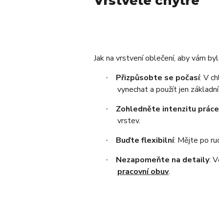
Vrstvěte chytře
Jak na vrstvení oblečení, aby vám by
Přizpůsobte se počasí
: V c
·
vynechat a použít jen základní
Zohledněte intenzitu práce
·
vrstev.
Buďte flexibilní
: Mějte po r
·
Nezapomeňte na detaily
: 
·
pracovní obuv
.