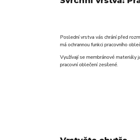
Svrchní vrstva: P
Poslední vrstva vás chrání před roz
má ochrannou funkci pracovního obleč
Využívají se membránové materiály 
pracovní oblečení zesílené.