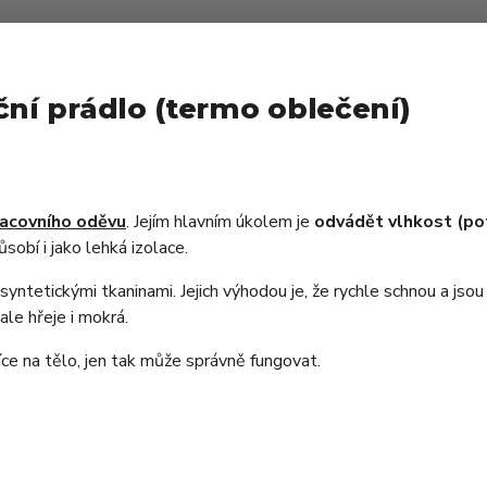
ční prádlo (termo oblečení)
acovního oděvu
. Jejím hlavním úkolem je
odvádět vlhkost (po
sobí i jako lehká izolace.
syntetickými tkaninami. Jejich výhodou je, že rychle schnou a jso
ale hřeje i mokrá.
íce na tělo, jen tak může správně fungovat.