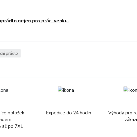
oprádlo nejen pro práci venku.
ční prádlo
síce položek
Expedice do 24 hodin
Výhody pro r
ladem
zákaz
S až po 7XL