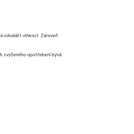
ádá odvádět vlhkost. Zároveň
ch zvýšeného opotřebení bývá