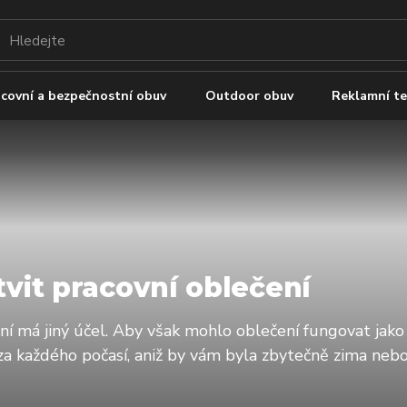
covní a bezpečnostní obuv
Outdoor obuv
Reklamní te
tvit pracovní oblečení
í má jiný účel. Aby však mohlo oblečení fungovat jako c
a každého počasí, aniž by vám byla zbytečně zima nebo