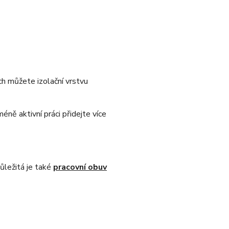
ech můžete izolační vrstvu
éně aktivní práci přidejte více
Důležitá je také
pracovní obuv