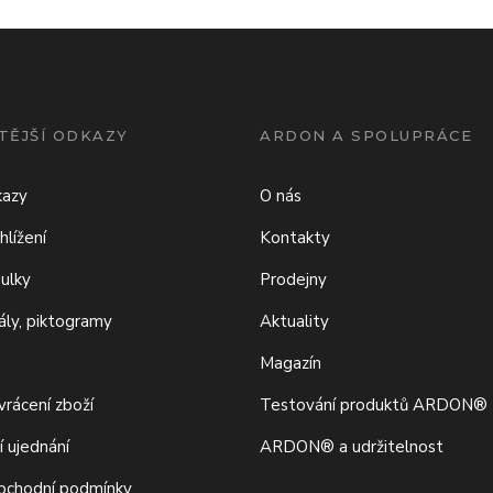
TĚJŠÍ ODKAZY
ARDON A SPOLUPRÁCE
kazy
O nás
hlížení
Kontakty
bulky
Prodejny
iály, piktogramy
Aktuality
Magazín
rácení zboží
Testování produktů ARDON®
í ujednání
ARDON® a udržitelnost
bchodní podmínky