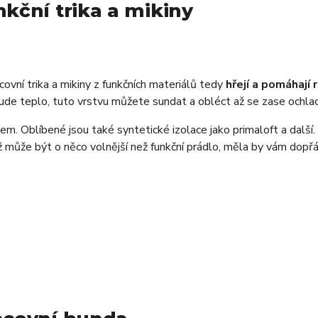
nkční trika a mikiny
ovní trika a mikiny z funkčních materiálů tedy
hřejí a pomáhají
ude teplo, tuto vrstvu můžete sundat a obléct až se zase ochlad
em. Oblíbené jsou také syntetické izolace jako primaloft a další
iž může být o něco volnější než funkční prádlo, měla by vám dopř