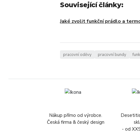
Související články:
Jaké zvolit funkční prádlo a term
pracovní oděvy
pracovní bundy
funk
Nákup přímo od výrobce.
Desetiti
Česká firma & český design
sk
- od XX