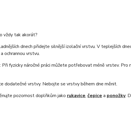
lo vždy tak akorát?
hladnějších dnech přidejte silnější izolační vrstvu. V teplejších dn
 a ochrannou vrstvu.
: Při fyzicky náročné práci můžete potřebovat méně vrstev. Pro m
uce dodatečné vrstvy. Nebojte se vrstvy během dne měnit.
Věnujte pozornost doplňkům jako
rukavice
,
čepice
a
ponožky
. 