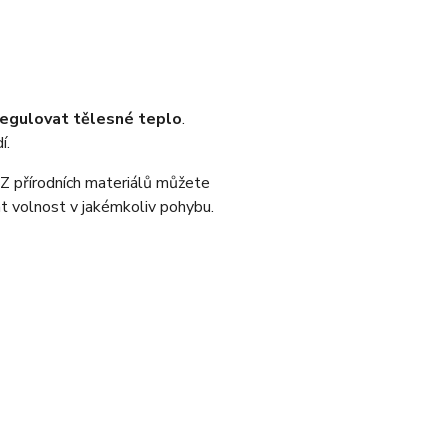
 regulovat tělesné teplo
.
í.
. Z přírodních materiálů můžete
át volnost v jakémkoliv pohybu.