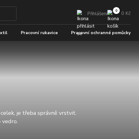
0 Kč
Přihlášení
xtil
Pracovní rukavice
Pracovní ochranné pomůcky
elek, je třeba správně vrstvit.
 vedro.