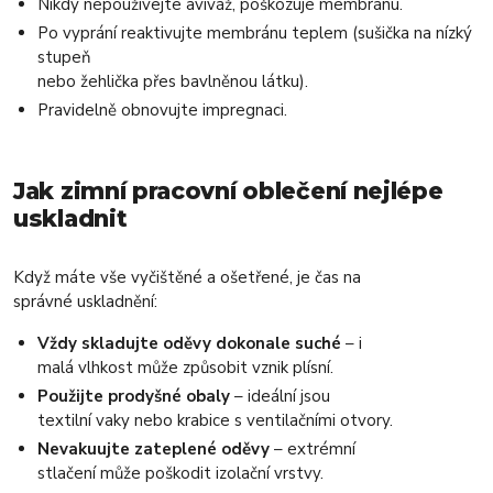
Nikdy nepoužívejte aviváž, poškozuje membránu.
Po vyprání reaktivujte membránu teplem (sušička na nízký
stupeň
nebo žehlička přes bavlněnou látku).
Pravidelně obnovujte impregnaci.
Jak zimní pracovní oblečení nejlépe
uskladnit
Když máte vše vyčištěné a ošetřené, je čas na
správné uskladnění:
Vždy skladujte oděvy dokonale suché
– i
malá vlhkost může způsobit vznik plísní.
Použijte prodyšné obaly
– ideální jsou
textilní vaky nebo krabice s ventilačními otvory.
Nevakuujte zateplené oděvy
– extrémní
stlačení může poškodit izolační vrstvy.