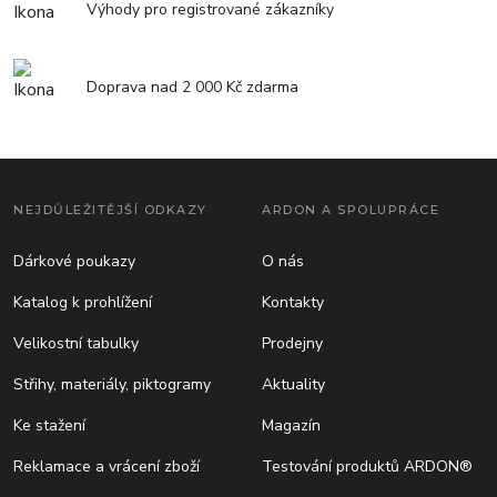
Výhody pro registrované zákazníky
Doprava nad 2 000 Kč zdarma
NEJDŮLEŽITĚJŠÍ ODKAZY
ARDON A SPOLUPRÁCE
Dárkové poukazy
O nás
Katalog k prohlížení
Kontakty
Velikostní tabulky
Prodejny
Střihy, materiály, piktogramy
Aktuality
Ke stažení
Magazín
Reklamace a vrácení zboží
Testování produktů ARDON®