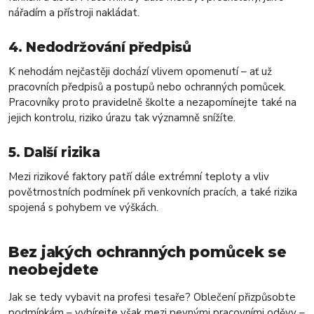
nářadím a přístroji nakládat.
4. Nedodržování předpisů
K nehodám nejčastěji dochází vlivem opomenutí – ať už
pracovních předpisů a postupů nebo ochranných pomůcek.
Pracovníky proto pravidelně školte a nezapomínejte také na
jejich kontrolu, riziko úrazu tak významně snížíte.
5. Další rizika
Mezi rizikové faktory patří dále extrémní teploty a vliv
povětrnostních podmínek při venkovních pracích, a také rizika
spojená s pohybem ve výškách.
Bez jakých ochranných pomůcek se
neobejdete
Jak se tedy vybavit na profesi tesaře? Oblečení přizpůsobte
podmínkám – vybírejte však mezi pevnými pracovními oděvy –