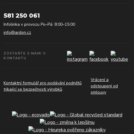
581 250 061
Infolinka v provozu Po–Pá: 8:00–15:00
info@ardon.cz
ZŮSTAŇTE S NÁMI V
KONTAKTU
Vrácení a
Kontaktní formulář pro podávání podnětů
odstoupení od
týkající se bezpečnosti výrobků
smlouvy