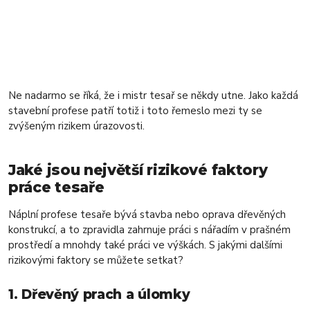
Ne nadarmo se říká, že i mistr tesař se někdy utne. Jako každá
stavební profese patří totiž i toto řemeslo mezi ty se
zvýšeným rizikem úrazovosti.
Jaké jsou největší rizikové faktory
práce tesaře
Náplní profese tesaře bývá stavba nebo oprava dřevěných
konstrukcí, a to zpravidla zahrnuje práci s nářadím v prašném
prostředí a mnohdy také práci ve výškách. S jakými dalšími
rizikovými faktory se můžete setkat?
1. Dřevěný prach a úlomky