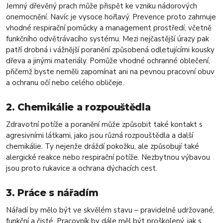
Jemný dřevěný prach může přispět ke vzniku nádorových
onemocnění. Navíc je vysoce hořlavý. Prevence proto zahrnuje
vhodné respirační pomůcky a management prostředí, včetně
funkčního odvětrávacího systému. Mezi nejčastější úrazy pak
patří drobná i vážnější poranění způsobená odletujícími kousky
dřeva a jinými materiály. Pomůže vhodné ochranné oblečení,
přičemž byste neměli zapomínat ani na pevnou pracovní obuv
a ochranu očí nebo celého obličeje.
2. Chemikálie a rozpouštědla
Zdravotní potíže a poranění může způsobit také kontakt s
agresivními látkami, jako jsou různá rozpouštědla a další
chemikálie. Ty nejenže dráždí pokožku, ale způsobují také
alergické reakce nebo respirační potíže. Nezbytnou výbavou
jsou proto rukavice a ochrana dýchacích cest.
3. Práce s nářadím
Nářadí by mělo být ve skvělém stavu – pravidelně udržované,
funkční a čisté. Pracovník by dále měl být proškolený, jak s