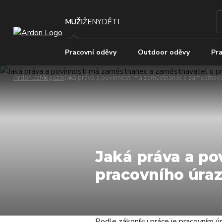
MUŽI
ŽENY
DĚTI
Pracovní oděvy
Outdoor oděvy
Pra
Ardon.cz
Magazín
Jaká práva a povinnosti má zaměstnanec a zaměstnava
Jaká práva a p
pracovního úra
Podle zákoníku práce je pracovním úr