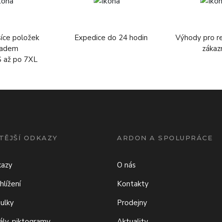
síce položek
Expedice do 24 hodin
Výhody pro r
ladem
zákaz
S až po 7XL
TĚJŠÍ ODKAZY
ARDON A SPOLUPRÁCE
kazy
O nás
hlížení
Kontakty
bulky
Prodejny
iály, piktogramy
Aktuality