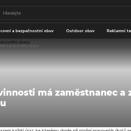
covní a bezpečnostní obuv
Outdoor obuv
Reklamní te
tel u pracovního úrazu
ovinnosti má zaměstnanec a 
zu
azem každý úraz, ke kterému dojde při plnění pracovních úkolů ne