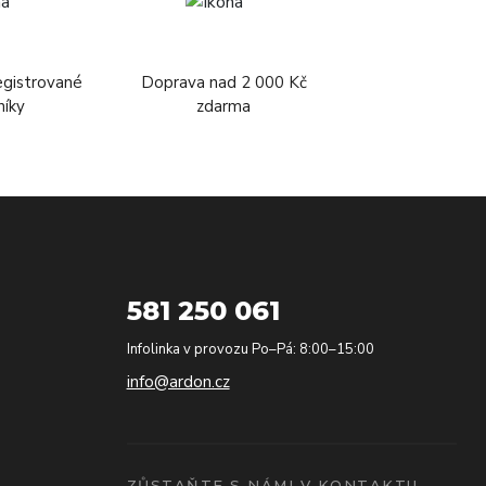
egistrované
Doprava nad 2 000 Kč
níky
zdarma
581 250 061
Infolinka v provozu Po–Pá: 8:00–15:00
info@ardon.cz
ZŮSTAŇTE S NÁMI V KONTAKTU