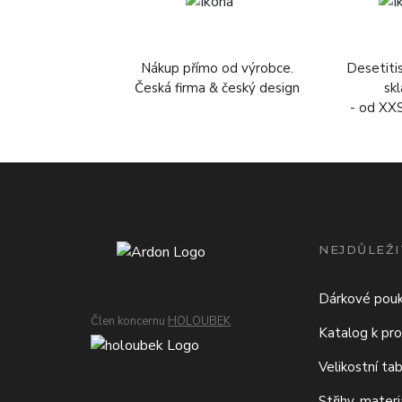
Nákup přímo od výrobce.
Desetiti
Česká firma & český design
sk
- od XX
NEJDŮLEŽI
Dárkové pou
Člen koncernu
HOLOUBEK
Katalog k pro
Velikostní ta
Střihy, mater