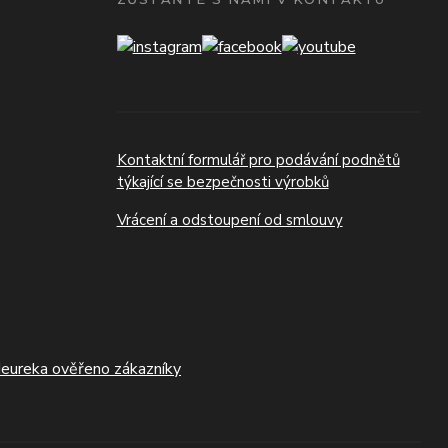
Kontaktní formulář pro podávání podnětů
týkající se bezpečnosti výrobků
Vrácení a odstoupení od smlouvy