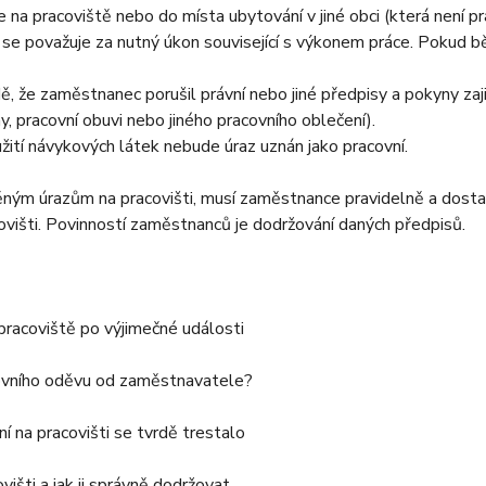
 na pracoviště nebo do místa ubytování v jiné obci (která není 
 se považuje za nutný úkon související s výkonem práce. Pokud b
ě, že zaměstnanec porušil právní nebo jiné předpisy a pokyny zajišť
y, pracovní obuvi nebo jiného pracovního oblečení).
oužití návykových látek nebude úraz uznán jako pracovní.
ým úrazům na pracovišti, musí zaměstnance pravidelně a dosta
ovišti. Povinností zaměstnanců je dodržování daných předpisů.
t pracoviště po výjimečné události
covního oděvu od zaměstnavatele?
í na pracovišti se tvrdě trestalo
višti a jak ji správně dodržovat