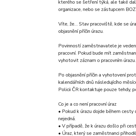
kterého se šetření týká, ale také da
organizace, nebo se zástupcem BOZP 
Víte, že… Stav pracoviště, kde se ú
objasnění příčin úrazu.
Povinností zaměstnavatele je vedení 
pracovní. Pokud bude mít zaměstnan
vyhotovit záznam o pracovním úrazu.
Po objasnění příčin a vyhotovení pro
kalendářních dnů následujícího měsíce
Policii ČR kontaktuje pouze tehdy, p
Co je a co není pracovní úraz
• Pokud k úrazu dojde během cesty d
nejedná.
• V případě, že k úrazu došlo při ce
• Úraz, který se zaměstnanci přihodi