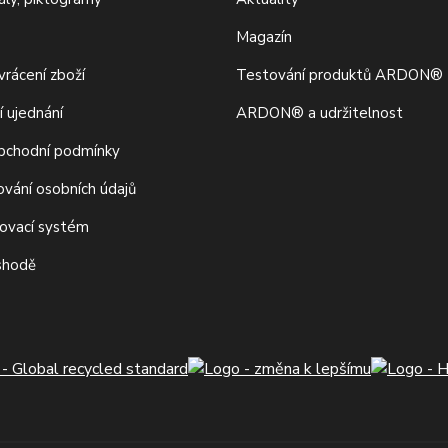
Magazín
rácení zboží
Testování produktů ARDON®
í ujednání
ARDON® a udržitelnost
bchodní podmínky
ování osobních údajů
movací systém
 shodě