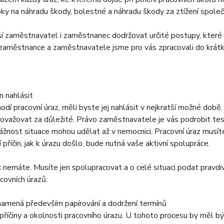
 na náhradu škody, bolestné a náhradu škody za ztížení společe
í zaměstnavatel i zaměstnanec dodržovat určité postupy, které 
 zaměstnance a zaměstnavatele jsme pro vás zpracovali do krátk
n nahlásit
odí pracovní úraz, měli byste jej nahlásit v nejkratší možné dob
ovažovat za důležité. Právo zaměstnavatele je vás podrobit tes
nost situace mohou udělat až v nemocnici. Pracovní úraz musíte 
příčin, jak k úrazu došlo, bude nutná vaše aktivní spolupráce.
c nemáte. Musíte jen spolupracovat a o celé situaci podat pravdiv
covních úrazů.
namená především papírování a dodržení termínů
příčiny a okolnosti pracovního úrazu. U tohoto procesu by měl 