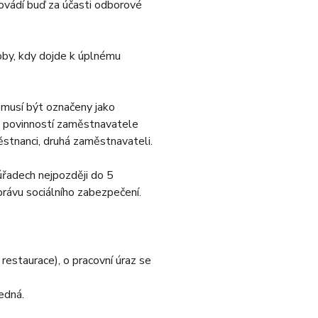
rovádí buď za účasti odborové
oby, kdy dojde k úplnému
nemusí být označeny jako
e povinností zaměstnavatele
stnanci, druhá zaměstnavateli.
úřadech nejpozději do 5
právu sociálního zabezpečení.
estaurace), o pracovní úraz se
edná.