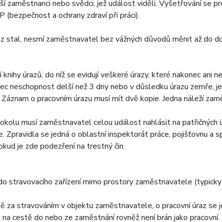
lší zaměstnanci nebo svědci, jež událost viděli. Vyšetřování se p
(bezpečnost a ochrany zdraví při práci).
raz stal, nesmí zaměstnavatel bez vážných důvodů měnit až do d
knihy úrazů, do níž se evidují veškeré úrazy, které nakonec ani 
ec neschopnost delší než 3 dny nebo v důsledku úrazu zemře, j
 Záznam o pracovním úrazu musí mít dvě kopie. Jedna náleží zamě
tokolu musí zaměstnavatel celou událost nahlásit na patřičných 
. Zpravidla se jedná o oblastní inspektorát práce, pojišťovnu a s
okud je zde podezření na trestný čin.
o stravovacího zařízení mimo prostory zaměstnavatele (typicky r
stě za stravováním v objektu zaměstnavatele, o pracovní úraz se j
l na cestě do nebo ze zaměstnání rovněž není brán jako pracovní.