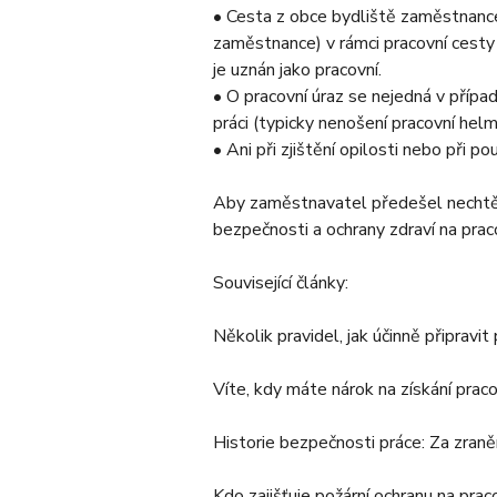
• Cesta z obce bydliště zaměstnance
zaměstnance) v rámci pracovní cesty
je uznán jako pracovní.
• O pracovní úraz se nejedná v případ
práci (typicky nenošení pracovní helm
• Ani při zjištění opilosti nebo při p
Aby zaměstnavatel předešel nechtěn
bezpečnosti a ochrany zdraví na prac
Související články:
Několik pravidel, jak účinně připravi
Víte, kdy máte nárok na získání pra
Historie bezpečnosti práce: Za zraněn
Kdo zajišťuje požární ochranu na praco