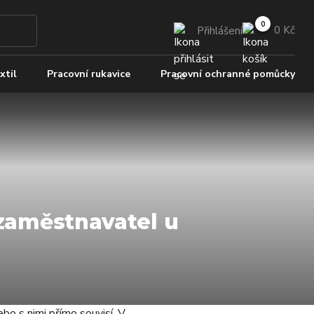
0 Kč
Přihlášení
xtil
Pracovní rukavice
Pracovní ochranné pomůcky
zaměstnavatel u
bo s nimi přímo souvisí. V