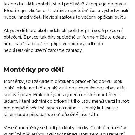
Jak dostat děti spolehlivě od počítače? Zapojte je do práce.
Předáte jim zkušenosti, strávíte společně čas a výsledky úsilí
budou ihned vidět. Navíc si zasloužíte večerní opékání buřtů.
Abyste děti pro úkol nadchnuli, pořiďte jim i sobě pracovní
oblečení. Z práce tak díky společné uniformě můžete udělat
hru – například na četu připravenou k výsadku do
nepřátelského území zarostlé zahrady.
Montérky pro děti
Montérky jsou základem dětského pracovního oděvu. Jsou
lehké, nikde netlačí a malý kutil do nich může bez obav otřít
špinavé prsty. Praktické jsou zejména dětské montérky s
laclem, které uchrání od zničení i triko. Jsou menší verzí kalhot
pro dospělé, včetně kapes na nářadí – a malý kutil si tak
rázem bude připadat stejně důležitý jako táta.
Veselé montérky se hodí pro kluky i holky. Odolné materiály
vydrží téměř jakýkoliv dětský nápad. Bonusem jsou reflexní