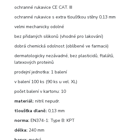
ochranné rukavice CE CAT. III
ochranné rukavice s extra tloušťkou stěny 0,13 mm
velmi mechanicky odolné
bez přidaných silikonů (vhodné pro lakování)
dobrá chemická odolnost (oblíbené ve farmacii)
dermatologicky nezávadné, bez plasticidů, ftalátů,
latexových proteinů
prodejní jednotka: 1 balení
v balení 100 ks (90 ks u vel. XL)
počet balení v kartonu: 10
materiál:
nitril nepudr.
tloušťka dlaně:
0,13 mm
norma:
EN374-1: Type B: KPT
délka:
240 mm
barva:
modrá