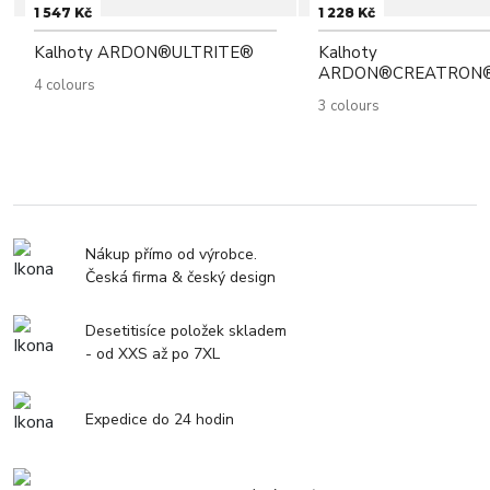
1 547 Kč
1 228 Kč
Kalhoty ARDON®ULTRITE®
Kalhoty
ARDON®CREATRON
4 colours
3 colours
Nákup přímo od výrobce.
Česká firma & český design
Desetitisíce položek skladem
- od XXS až po 7XL
Expedice do 24 hodin