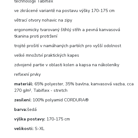
technologií Tabiflex
ve zkrácené variantě na postavu výšky 170-175 cm
větrací otvory nohavic na zipy
ergonomicky tvarovaný štíhlý střih a pevná kanvasová
tkanina proti protržení
trojité prošití v namáhaných partiích pro vyšší odolnost
velké množství praktických kapes
zdvojené partie v oblasti kolen a kapsa na nákoleníky
reflexní prvky
materiál:
65% polyester, 35% bavlna, kanvasová vazba, cca
270 g/m², Tabiflex - stretch
zesílení:
100% polyamid CORDURA®
barva:
šedá
výška postavy:
170-175 cm
velikosti:
S-XL