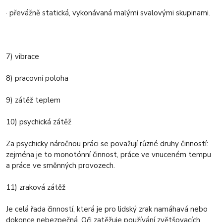
· převážně statická, vykonávaná malými svalovými skupinami.
7) vibrace
8) pracovní poloha
9) zátěž teplem
10) psychická zátěž
Za psychicky náročnou práci se považují různé druhy činností:
zejména je to monotónní činnost, práce ve vnuceném tempu
a práce ve směnných provozech.
11) zraková zátěž
Je celá řada činností, která je pro lidský zrak namáhavá nebo
dokonce nebezpečná. Oči zatěžuje používání zvětšovacích