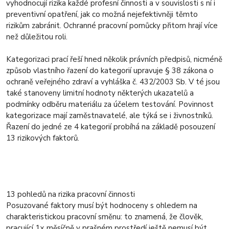
vyhodnocují rizika každé profesní činnosti a v souvislosti s ní i
preventivní opatření, jak co možná nejefektivněji těmto
rizikům zabránit. Ochranné pracovní pomůcky přitom hrají více
než důležitou roli.
Kategorizaci prací řeší hned několik právních předpisů, nicméně
způsob vlastního řazení do kategorií upravuje § 38 zákona o
ochraně veřejného zdraví a vyhláška č. 432/2003 Sb. V té jsou
také stanoveny limitní hodnoty některých ukazatelů a
podmínky odběru materiálu za účelem testování. Povinnost
kategorizace mají zaměstnavatelé, ale týká se i živnostníků.
Řazení do jedné ze 4 kategorií probíhá na základě posouzení
13 rizikových faktorů.
13 pohledů na rizika pracovní činnosti
Posuzované faktory musí být hodnoceny s ohledem na
charakteristickou pracovní směnu: to znamená, že člověk,
pracující 1× měsíčně v prašném prostředí ještě nemusí být