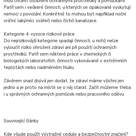
musí chránit osobními ochrannými prostředky a pomůckami.
Patří sem i veškeré činnosti, u kterých se opakovaně vyskytují
nemoci z povolání. Konkrétně to mohou být například noční
vrátní, lakýrníci, svářeči nebo čističi kanalizace.
Kategorie 4: vysoce rizikové práce
Do nejrizikovější kategorie spadají činnosti, u nichž nelze
vyloučit riziko ohrožení zdraví ani při použití ochranných
prostředků. Patří sem některé práce v chemických či
biologických laboratořích, činnosti vykonávané v extrémních
teplotách nebo nadměrném hluku.
Závěrem snad zbývá jen dodat, že zdraví máme všichni jen
jedno a je proto na místě se o něj starat. Začít můžeme třeba
i u správných ochranných pomůcek nebo pracovního oděvu.
Související články
Kde všude použít výstražné cedule a bezpečnostní značení?