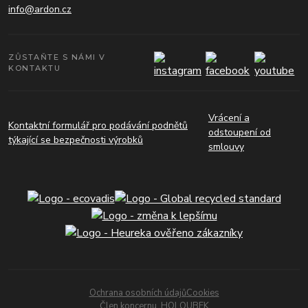
info@ardon.cz
ZŮSTAŇTE S NÁMI V
KONTAKTU
Vrácení a
Kontaktní formulář pro podávání podnětů
odstoupení od
týkající se bezpečnosti výrobků
smlouvy
Ochrana osobních údajů
Cookies
Člen koncernu
HOLOUBEK