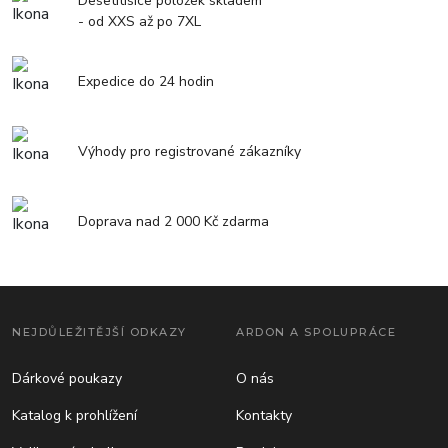
Desetitisíce položek skladem
- od XXS až po 7XL
Expedice do 24 hodin
Výhody pro registrované zákazníky
Doprava nad 2 000 Kč zdarma
NEJDŮLEŽITĚJŠÍ ODKAZY
ARDON A SPOLUPRÁCE
Dárkové poukazy
O nás
Katalog k prohlížení
Kontakty