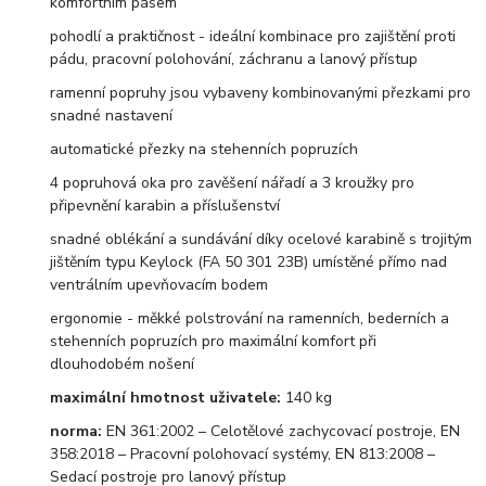
komfortním pásem
pohodlí a praktičnost - ideální kombinace pro zajištění proti
pádu, pracovní polohování, záchranu a lanový přístup
ramenní popruhy jsou vybaveny kombinovanými přezkami pro
snadné nastavení
automatické přezky na stehenních popruzích
4 popruhová oka pro zavěšení nářadí a 3 kroužky pro
připevnění karabin a příslušenství
snadné oblékání a sundávání díky ocelové karabině s trojitým
jištěním typu Keylock (FA 50 301 23B) umístěné přímo nad
ventrálním upevňovacím bodem
ergonomie - měkké polstrování na ramenních, bederních a
stehenních popruzích pro maximální komfort při
dlouhodobém nošení
maximální hmotnost uživatele:
140 kg
norma:
EN 361:2002 – Celotělové zachycovací postroje, EN
358:2018 – Pracovní polohovací systémy, EN 813:2008 –
Sedací postroje pro lanový přístup