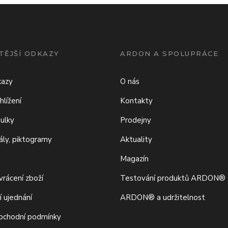
TĚJŠÍ ODKAZY
ARDON A SPOLUPRÁCE
kazy
O nás
hlížení
Kontakty
bulky
Prodejny
iály, piktogramy
Aktuality
Magazín
rácení zboží
Testování produktů ARDON®
í ujednání
ARDON® a udržitelnost
bchodní podmínky