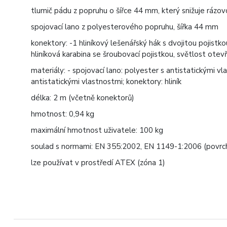
tlumič pádu z popruhu o šířce 44 mm, který snižuje rázov
spojovací lano z polyesterového popruhu, šířka 44 mm
konektory: -1 hliníkový lešenářský hák s dvojitou pojistk
hliníková karabina se šroubovací pojistkou, světlost ote
materiály: - spojovací lano: polyester s antistatickými v
antistatickými vlastnostmi; konektory: hliník
délka: 2 m (včetně konektorů)
hmotnost: 0,94 kg
maximální hmotnost uživatele: 100 kg
soulad s normami: EN 355:2002, EN 1149-1:2006 (povrc
lze používat v prostředí ATEX (zóna 1)