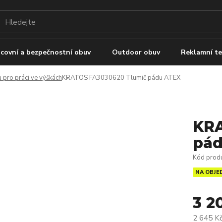
covní a bezpečnostní obuv
Outdoor obuv
Reklamní te
 pro práci ve výškách
KRATOS FA3030620 Tlumič pádu ATEX
KRA
pád
Kód prod
NA OBJE
3 2
2 645 K