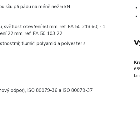
ou sílu při pádu na méně než 6 kN
ou, světlost otevření 60 mm, ref. FA 50 218 60; - 1
vření 22 mm, ref. FA 50 103 22
V
lastnostmi; tlumič: polyamid a polyester s
Kr
68
Ema
hový odpor), ISO 80079-36 a ISO 80079-37