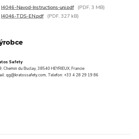
I4046-Navod-Instructions-uni.pdf
(PDF, 3 MB)
I4046-TDS-EN.pdf
(PDF, 327 kB)
ýrobce
atos Safety
9, Chemin du Buclay, 38540 HEYRIEUX, Francie
il: qg@kratossafety.com, Telefon: +33 4 28 29 19 86