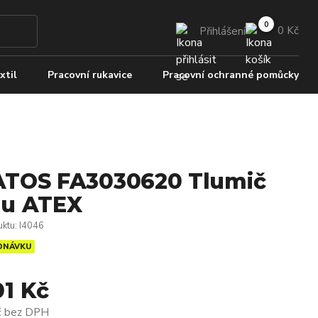
0 Kč
Přihlášení
xtil
Pracovní rukavice
Pracovní ochranné pomůcky
TOS FA3030620 Tlumič
u ATEX
uktu
:
I4046
DNÁVKU
01 Kč
č
bez DPH