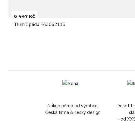
6 447 Kč
Tlumič pádu FA3062115
Nákup přímo od výrobce.
Desetiti
Česká firma & český design
sk
- od XX