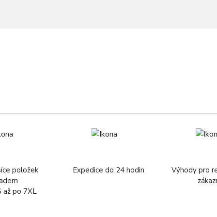
síce položek
Expedice do 24 hodin
Výhody pro r
ladem
zákaz
S až po 7XL