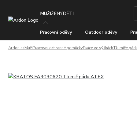
MUŽI
ŽENY
DĚTI
Pracovní oděvy
Outdoor oděvy
Pra
Ardon.cz
Muži
Pracovní ochranné pomůcky
Práce ve výškách
Tlumiče pádu