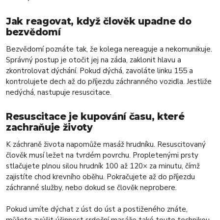
Jak reagovat, když člověk upadne do
bezvědomí
Bezvědomí poznáte tak, že kolega nereaguje a nekomunikuje.
Správný postup je otočit jej na záda, zaklonit hlavu a
zkontrolovat dýchání. Pokud dýchá, zavoláte linku 155 a
kontrolujete dech až do příjezdu záchranného vozidla. Jestliže
nedýchá, nastupuje resuscitace.
Resuscitace je kupování času, které
zachraňuje životy
K záchraně života napomůže masáž hrudníku. Resuscitovaný
člověk musí ležet na tvrdém povrchu. Propletenými prsty
stlačujete plnou silou hrudník 100 až 120× za minutu, čímž
zajistíte chod krevního oběhu. Pokračujete až do příjezdu
záchranné služby, nebo dokud se člověk neprobere.
Pokud umíte dýchat z úst do úst a postiženého znáte,