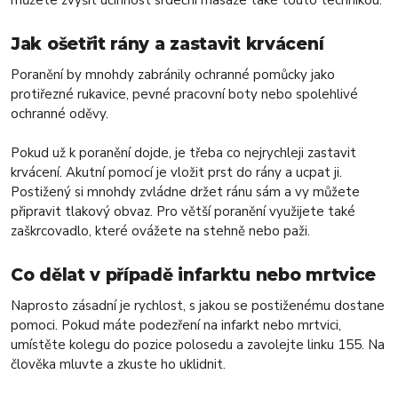
můžete zvýšit účinnost srdeční masáže také touto technikou.
Jak ošetřit rány a zastavit krvácení
Poranění by mnohdy zabránily ochranné pomůcky jako
protiřezné rukavice, pevné pracovní boty nebo spolehlivé
ochranné oděvy.
Pokud už k poranění dojde, je třeba co nejrychleji zastavit
krvácení. Akutní pomocí je vložit prst do rány a ucpat ji.
Postižený si mnohdy zvládne držet ránu sám a vy můžete
připravit tlakový obvaz. Pro větší poranění využijete také
zaškrcovadlo, které ovážete na stehně nebo paži.
Co dělat v případě infarktu nebo mrtvice
Naprosto zásadní je rychlost, s jakou se postiženému dostane
pomoci. Pokud máte podezření na infarkt nebo mrtvici,
umístěte kolegu do pozice polosedu a zavolejte linku 155. Na
člověka mluvte a zkuste ho uklidnit.