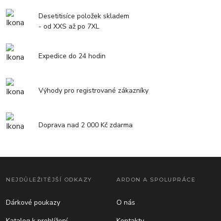
Desetitisíce položek skladem
- od XXS až po 7XL
Expedice do 24 hodin
Výhody pro registrované zákazníky
Doprava nad 2 000 Kč zdarma
NEJDŮLEŽITĚJŠÍ ODKAZY
ARDON A SPOLUPRÁCE
Dárkové poukazy
O nás
Katalog k prohlížení
Kontakty