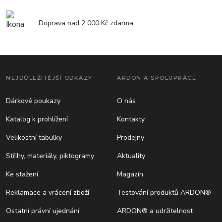
Doprava nad 2 000 Kč zdarma
NEJDŮLEŽITĚJŠÍ ODKAZY
ARDON A SPOLUPRÁCE
Dárkové poukazy
O nás
Katalog k prohlížení
Kontakty
Velikostní tabulky
Prodejny
Střihy, materiály, piktogramy
Aktuality
Ke stažení
Magazín
Reklamace a vrácení zboží
Testování produktů ARDON®
Ostatní právní ujednání
ARDON® a udržitelnost