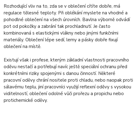
Rozhodující vliv na to, zda se v oblečení cítíte dobře, má
regulace tělesné teploty. Při oblékání myslete na vhodné a
pohodlné oblečení na všech úrovních. Bavlna výborně odvádí
pot od pokožky a zabrání tak prochladnutí. Je často
kombinovaná s elastickými vlákny nebo jinými funkčními
materiály. Oblečení lépe sedí, lemy a pásky dobře fixují
oblečení na místě.
Existují však i profese, kterým základní vlastnosti pracovního
oděvu nestačí a potřebují navíc ještě speciální ochranu před
konkrétními riziky spojenými s danou činností. Některé
pracovní oděvy chrání nositele proti chladu, nebo naopak proti
sálavému teplu, jiní pracovníci využijí reflexní oděvy s vysokou
viditelností, oblečení odolné vůči prořezu a propichu nebo
protichemické oděvy.