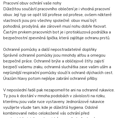
Pracovní obuv ochrání vaše nohy
Důležitou součástí pracovního oblečení je i vhodná pracovní
obuv. Její typ se opět liší profese od profese, ovšem některé
vlastnosti jsou pro všechny společné: obuv musí být
pohodlná, prodyšná, ale zároveň musí nohu dobře fixovat.
Častým prvkem pracovních bot je i protiskluzová podrážka a
bezpečnostní zpevněná špička, která zajišťuje ochranu prstů.
Ochranné pomůcky a další nepostradatelné doplňky
Správné ochranné pomůcky jsou mnohdy alfou a omegou
bezpečné práce. Ochranné brýle a obličejové štíty zajistí
bezpečí vašemu zraku, ochranná sluchátka zase vašim uším a
nejrůznější respirační pomůcky slouží k ochraně dýchacích cest.
Úrazům hlavy potom nejlépe zabrání ochranné přilby.
V neposlední řadě pak nezapomeňte ani na ochranné rukavice.
Ty jsou k dostání v mnoha podobách v závislosti na riziku,
kterému jsou vaše ruce vystaveny. Jednorázové rukavice
využijete všude tam, kde je důležitá hygiena. Odolné
kombinované nebo celokožené vás ochrání před