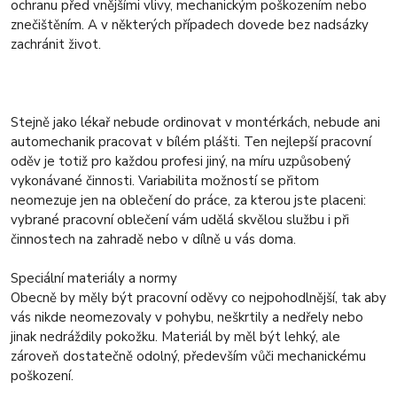
ochranu před vnějšími vlivy, mechanickým poškozením nebo
znečištěním. A v některých případech dovede bez nadsázky
zachránit život.
Stejně jako lékař nebude ordinovat v montérkách, nebude ani
automechanik pracovat v bílém plášti. Ten nejlepší pracovní
oděv je totiž pro každou profesi jiný, na míru uzpůsobený
vykonávané činnosti. Variabilita možností se přitom
neomezuje jen na oblečení do práce, za kterou jste placeni:
vybrané pracovní oblečení vám udělá skvělou službu i při
činnostech na zahradě nebo v dílně u vás doma.
Speciální materiály a normy
Obecně by měly být pracovní oděvy co nejpohodlnější, tak aby
vás nikde neomezovaly v pohybu, neškrtily a nedřely nebo
jinak nedráždily pokožku. Materiál by měl být lehký, ale
zároveň dostatečně odolný, především vůči mechanickému
poškození.