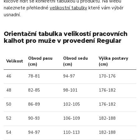
klíčové řídit se konkrétní tabulkou u produktu. Na webu
naleznete přehledné
velikostní tabulky
které vám výběr
usnadní.
Orientační tabulka velikostí pracovních
kalhot pro muže v provedení Regular
Obvod pasu
Obvod sedu
Výška postavy
Velikost
(cm)
(cm)
(cm)
46
78-81
94-97
170-176
48
82-85
98-101
176-182
50
86-89
102-105
176-182
52
90-93
106-109
182-188
54
94-97
110-113
182-188